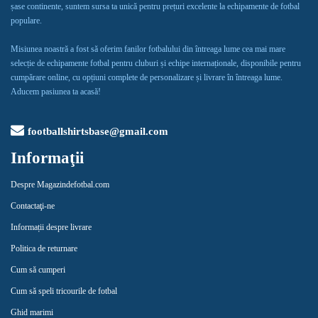
șase continente, suntem sursa ta unică pentru prețuri excelente la echipamente de fotbal
populare.
Misiunea noastră a fost să oferim fanilor fotbalului din întreaga lume cea mai mare
selecție de echipamente fotbal pentru cluburi și echipe internaționale, disponibile pentru
cumpărare online, cu opțiuni complete de personalizare și livrare în întreaga lume.
Aducem pasiunea ta acasă!
footballshirtsbase@gmail.com
Informaţii
Despre Magazindefotbal.com
Contactaţi-ne
Informații despre livrare
Politica de returnare
Cum să cumperi
Cum să speli tricourile de fotbal
Ghid marimi