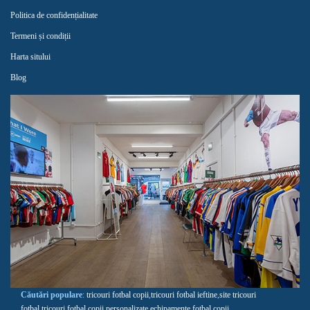
Politica de confidențialitate
Termeni și condiții
Harta sitului
Blog
Căutări populare
:
tricouri fotbal copii
,
tricouri fotbal ieftine
,
site tricouri
fotbal
,
tricouri fotbal copii personalizate
,
echipamente fotbal copii