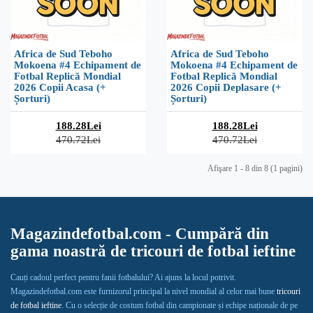
Africa de Sud Teboho
Africa de Sud Teboho
Mokoena #4 Echipament de
Mokoena #4 Echipament de
Fotbal Replică Mondial
Fotbal Replică Mondial
2026 Copii Acasa (+
2026 Copii Deplasare (+
Șorturi)
Șorturi)
188.28Lei
188.28Lei
470.72Lei
470.72Lei
Afişare 1 - 8 din 8 (1 pagini)
Magazindefotbal.com - Cumpără din
gama noastră de tricouri de fotbal ieftine
Cauți cadoul perfect pentru fanii fotbalului? Ai ajuns la locul potrivit.
Magazindefotbal.com este furnizorul principal la nivel mondial al celor mai bune
tricouri
de fotbal ieftine
. Cu o selecție de costum fotbal din campionate și echipe naționale de pe