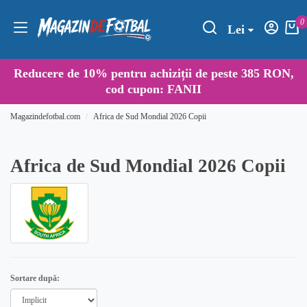
0
Lei
Reducere de
10%
pentru achiziții de peste 385 RON,
cod cupon:
FANII
Magazindefotbal.com
Africa de Sud Mondial 2026 Copii
Africa de Sud Mondial 2026 Copii
Sortare după: