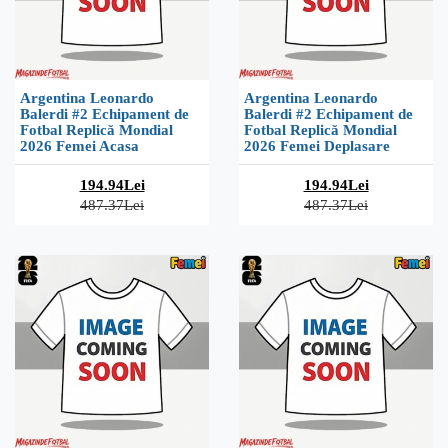
Argentina Leonardo
Argentina Leonardo
Balerdi #2 Echipament de
Balerdi #2 Echipament de
Fotbal Replică Mondial
Fotbal Replică Mondial
2026 Femei Acasa
2026 Femei Deplasare
194.94Lei
194.94Lei
487.37Lei
487.37Lei