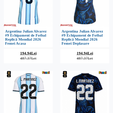
Argentina Julian Alvarez
Argentina Julian Alvarez
#9 Echipament de Fotbal
#9 Echipament de Fotbal
Replică Mondial 2026
Replică Mondial 2026
Femei Acasa
Femei Deplasare
194.94Lei
194.94Lei
487.37Lei
487.37Lei