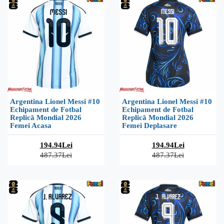
Argentina Lionel Messi #10
Argentina Lionel Messi #10
Echipament de Fotbal
Echipament de Fotbal
Replică Mondial 2026
Replică Mondial 2026
Femei Acasa
Femei Deplasare
194.94Lei
194.94Lei
487.37Lei
487.37Lei