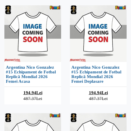
Argentina Nico Gonzalez
Argentina Nico Gonzalez
#15 Echipament de Fotbal
#15 Echipament de Fotbal
Replică Mondial 2026
Replică Mondial 2026
Femei Acasa
Femei Deplasare
194.94Lei
194.94Lei
487.37Lei
487.37Lei