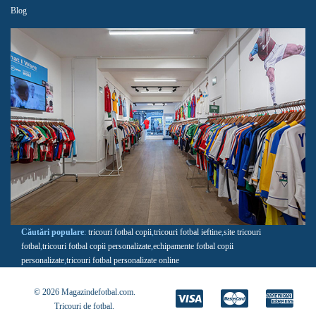
Blog
Căutări populare
:
tricouri fotbal copii
,
tricouri fotbal ieftine
,
site tricouri
fotbal
,
tricouri fotbal copii personalizate
,
echipamente fotbal copii
personalizate
,
tricouri fotbal personalizate online
© 2026 Magazindefotbal.com.
Tricouri de fotbal
.