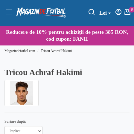
0
Lei
Reducere de
10%
pentru achiziții de peste 385 RON,
cod cupon:
FANII
Magazindefotbal.com
Tricou Achraf Hakimi
Tricou Achraf Hakimi
Sortare după: