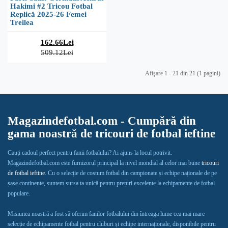
Hakimi #2 Tricou Fotbal
Replică 2025-26 Femei
Treilea
162.66Lei
509.12Lei
Afişare 1 - 21 din 21 (1 pagini)
Magazindefotbal.com - Cumpără din
gama noastră de tricouri de fotbal ieftine
Cauți cadoul perfect pentru fanii fotbalului? Ai ajuns la locul potrivit.
Magazindefotbal.com este furnizorul principal la nivel mondial al celor mai bune
tricouri
de fotbal ieftine
. Cu o selecție de costum fotbal din campionate și echipe naționale de pe
șase continente, suntem sursa ta unică pentru prețuri excelente la echipamente de fotbal
populare.
Misiunea noastră a fost să oferim fanilor fotbalului din întreaga lume cea mai mare
selecție de echipamente fotbal pentru cluburi și echipe internaționale, disponibile pentru