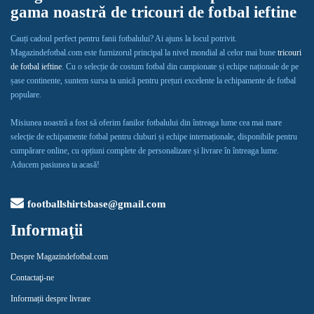
gama noastră de tricouri de fotbal ieftine
Cauți cadoul perfect pentru fanii fotbalului? Ai ajuns la locul potrivit.
Magazindefotbal.com este furnizorul principal la nivel mondial al celor mai bune
tricouri
de fotbal ieftine
. Cu o selecție de costum fotbal din campionate și echipe naționale de pe
șase continente, suntem sursa ta unică pentru prețuri excelente la echipamente de fotbal
populare.
Misiunea noastră a fost să oferim fanilor fotbalului din întreaga lume cea mai mare
selecție de echipamente fotbal pentru cluburi și echipe internaționale, disponibile pentru
cumpărare online, cu opțiuni complete de personalizare și livrare în întreaga lume.
Aducem pasiunea ta acasă!
footballshirtsbase@gmail.com
Informaţii
Despre Magazindefotbal.com
Contactaţi-ne
Informații despre livrare