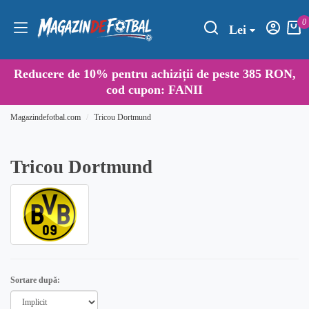
0
Lei
Reducere de
10%
pentru achiziții de peste 385 RON,
cod cupon:
FANII
Magazindefotbal.com
Tricou Dortmund
Tricou Dortmund
Sortare după: