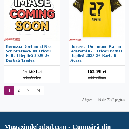
Borussia Dortmund Nico
Borussia Dortmund Karim
Schlotterbeck #4 Tricou
Adeyemi #27 Tricou Fotbal
Fotbal Replică 2025-26
Replică 2025-26 Barbati
Barbati Treilea
Acasa
163.69Lei
163.69Lei
511.68Lei
511.68Lei
1
2
>
>|
Afişare 1 - 40 din 72 (2 pagini)
Magazindefotbal.com - Cumpără din