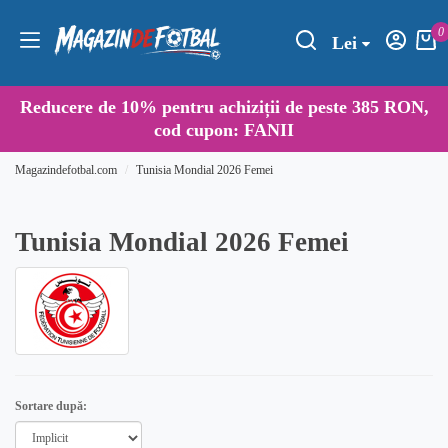
0
Lei
Reducere de
10%
pentru achiziții de peste 385 RON,
cod cupon:
FANII
Magazindefotbal.com
Tunisia Mondial 2026 Femei
Tunisia Mondial 2026 Femei
Sortare după: