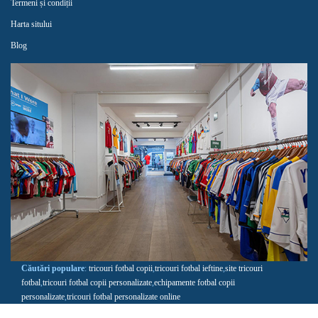
Termeni și condiții
Harta sitului
Blog
Căutări populare
:
tricouri fotbal copii
,
tricouri fotbal ieftine
,
site tricouri
fotbal
,
tricouri fotbal copii personalizate
,
echipamente fotbal copii
personalizate
,
tricouri fotbal personalizate online