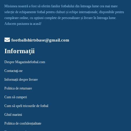
Misiunea noastră a fost să oferim fanilor fotbalului din întreaga lume cea mai mare
selecție de echipamente fotbal pentru cluburi și echipe internaționale, disponibile pentru
cumpărare online, cu opțiuni complete de personalizare și livrare în întreaga lume.
Aducem pasiunea ta acasă!
footballshirtsbase@gmail.com
Informaţii
Despre Magazindefotbal.com
Contactaţi-ne
Informații despre livrare
Politica de returnare
Cum să cumperi
Cum să speli tricourile de fotbal
Ghid marimi
Politica de confidențialitate