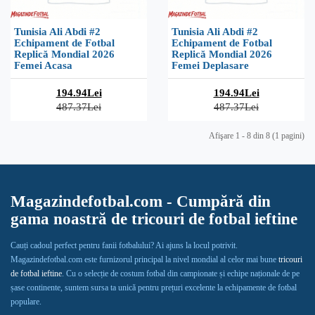
Tunisia Ali Abdi #2
Tunisia Ali Abdi #2
Echipament de Fotbal
Echipament de Fotbal
Replică Mondial 2026
Replică Mondial 2026
Femei Acasa
Femei Deplasare
194.94Lei
194.94Lei
487.37Lei
487.37Lei
Afişare 1 - 8 din 8 (1 pagini)
Magazindefotbal.com - Cumpără din
gama noastră de tricouri de fotbal ieftine
Cauți cadoul perfect pentru fanii fotbalului? Ai ajuns la locul potrivit.
Magazindefotbal.com este furnizorul principal la nivel mondial al celor mai bune
tricouri
de fotbal ieftine
. Cu o selecție de costum fotbal din campionate și echipe naționale de pe
șase continente, suntem sursa ta unică pentru prețuri excelente la echipamente de fotbal
populare.