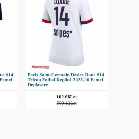
oue #14
Paris Saint-Germain Desire Doue #14
 Femei
Tricou Fotbal Replică 2025-26 Femei
Deplasare
162.66Lei
509.12Lei