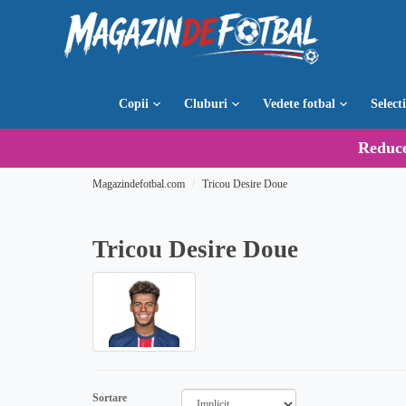
Copii
Cluburi
Vedete fotbal
Select
Reduc
Magazindefotbal.com
Tricou Desire Doue
Tricou Desire Doue
Sortare