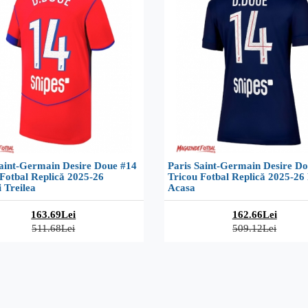
Saint-Germain Desire Doue #14
Paris Saint-Germain Desire D
Fotbal Replică 2025-26
Tricou Fotbal Replică 2025-26
 Treilea
Acasa
163.69Lei
162.66Lei
511.68Lei
509.12Lei