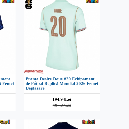
ament
Franța Desire Doue #20 Echipament
6 Femei
de Fotbal Replică Mondial 2026 Femei
Deplasare
194.94Lei
487.37Lei