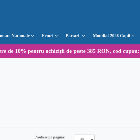
ionate Nationale
Femei
Portarii
Mondial 2026 Copii
ere de
10%
pentru achiziții de peste 385 RON, cod cupon
Produse pe pagină: