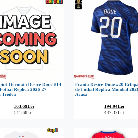
Saint-Germain Desire Doue #14
Franța Desire Doue #20 Echip
Fotbal Replică 2026-27
de Fotbal Replică Mondial 202
 Treilea
Acasa
163.69Lei
194.94Lei
511.68Lei
487.37Lei