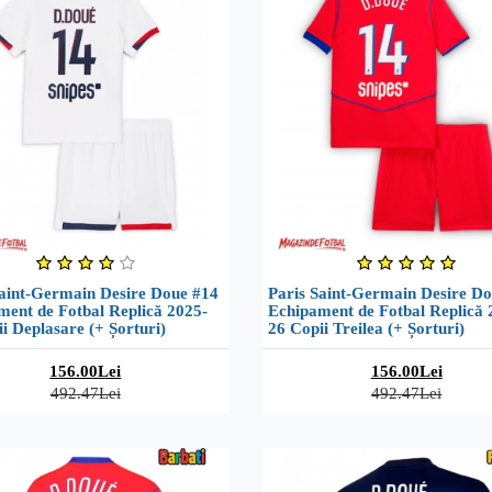
Saint-Germain Desire Doue #14
Paris Saint-Germain Desire D
ment de Fotbal Replică 2025-
Echipament de Fotbal Replică 
i Deplasare (+ Șorturi)
26 Copii Treilea (+ Șorturi)
156.00Lei
156.00Lei
492.47Lei
492.47Lei