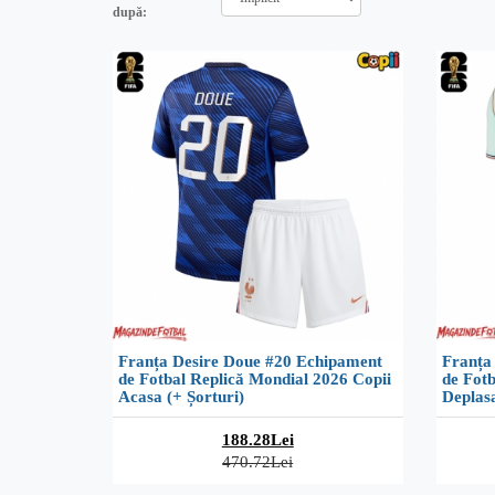
după:
Franța Desire Doue #20 Echipament
Franța
de Fotbal Replică Mondial 2026 Copii
de Fotb
Acasa (+ Șorturi)
Deplasa
188.28Lei
470.72Lei