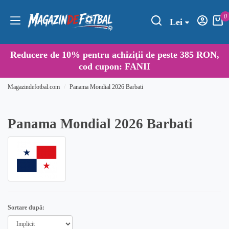
0
Lei
Reducere de
10%
pentru achiziții de peste 385 RON,
cod cupon:
FANII
Magazindefotbal.com
Panama Mondial 2026 Barbati
Panama Mondial 2026 Barbati
Sortare după: