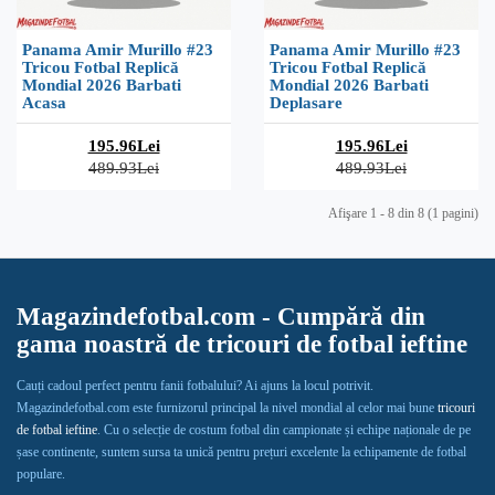
Panama Amir Murillo #23
Panama Amir Murillo #23
Tricou Fotbal Replică
Tricou Fotbal Replică
Mondial 2026 Barbati
Mondial 2026 Barbati
Acasa
Deplasare
195.96Lei
195.96Lei
489.93Lei
489.93Lei
Afişare 1 - 8 din 8 (1 pagini)
Magazindefotbal.com - Cumpără din
gama noastră de tricouri de fotbal ieftine
Cauți cadoul perfect pentru fanii fotbalului? Ai ajuns la locul potrivit.
Magazindefotbal.com este furnizorul principal la nivel mondial al celor mai bune
tricouri
de fotbal ieftine
. Cu o selecție de costum fotbal din campionate și echipe naționale de pe
șase continente, suntem sursa ta unică pentru prețuri excelente la echipamente de fotbal
populare.