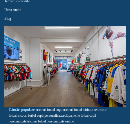
Termeni și condiții
Harta sitului
Blog
Căutări populare
:
tricouri fotbal copii
,
tricouri fotbal ieftine
,
site tricouri
fotbal
,
tricouri fotbal copii personalizate
,
echipamente fotbal copii
personalizate
,
tricouri fotbal personalizate online