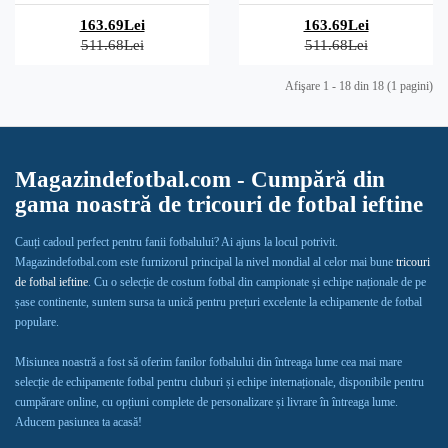
163.69Lei
163.69Lei
511.68Lei
511.68Lei
Afişare 1 - 18 din 18 (1 pagini)
Magazindefotbal.com - Cumpără din
gama noastră de tricouri de fotbal ieftine
Cauți cadoul perfect pentru fanii fotbalului? Ai ajuns la locul potrivit.
Magazindefotbal.com este furnizorul principal la nivel mondial al celor mai bune
tricouri
de fotbal ieftine
. Cu o selecție de costum fotbal din campionate și echipe naționale de pe
șase continente, suntem sursa ta unică pentru prețuri excelente la echipamente de fotbal
populare.
Misiunea noastră a fost să oferim fanilor fotbalului din întreaga lume cea mai mare
selecție de echipamente fotbal pentru cluburi și echipe internaționale, disponibile pentru
cumpărare online, cu opțiuni complete de personalizare și livrare în întreaga lume.
Aducem pasiunea ta acasă!