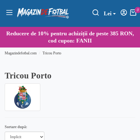
0
Lei
Reducere de
10%
pentru achiziții de peste 385 RON,
cod cupon:
FANII
Magazindefotbal.com
Tricou Porto
Tricou Porto
Sortare după: