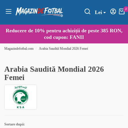
0
Lei
Reducere de
10%
pentru achiziții de peste 385 RON,
cod cupon:
FANII
Magazindefotbal.com
Arabia Saudită Mondial 2026 Femei
Arabia Saudită Mondial 2026
Femei
Sortare după: