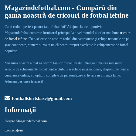
Magazindefotbal.com - Cumpără din
gama noastră de tricouri de fotbal ieftine
Cauți cadoul perfect pentru fanii fotbalului? Ai ajuns la locul potrivit.
Magazindefotbal.com este furnizorul principal la nivel mondial al celor mai bune
tricouri
de fotbal ieftine
. Cu o selecție de costum fotbal din campionate și echipe naționale de pe
șase continente, suntem sursa ta unică pentru prețuri excelente la echipamente de fotbal
populare.
Misiunea noastră a fost să oferim fanilor fotbalului din întreaga lume cea mai mare
selecție de echipamente fotbal pentru cluburi și echipe internaționale, disponibile pentru
cumpărare online, cu opțiuni complete de personalizare și livrare în întreaga lume.
Aducem pasiunea ta acasă!
footballshirtsbase@gmail.com
Informaţii
Despre Magazindefotbal.com
Contactaţi-ne