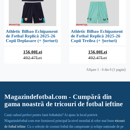
Athletic Bilbao Echipament
Athletic Bilbao Echipament
de Fotbal Replică 2025-26
de Fotbal Replică 2025-26
Copii Deplasare (+ Șorturi)
Copii Treilea (+ Șorturi)
156.00Lei
156.00Lei
492.47Lei
492.47Lei
Afişare 1 - 6 din 6 (1 pagini)
Magazindefotbal.com - Cumpără din
gama noastră de tricouri de fotbal ieftine
Cauți cadoul perfect pentru fanii fotbalului? Ai ajuns la locul potrivit.
Magazindefotbal.com este furnizorul principal la nivel mondial al celor mai bune
tricouri
de fotbal ieftine
. Cu o selecție de costum fotbal din campionate și echipe naționale de pe