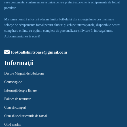
șase continente, suntem sursa ta unică pentru prețuri excelente la echipamente de fotbal
populare.
Misiunea noastră a fost să oferim fanilor fotbalului din întreaga lume cea mai mare
selecție de echipamente fotbal pentru cluburi și echipe internaționale, disponibile pentru
cumpărare online, cu opțiuni complete de personalizare și livrare în întreaga lume.
Aducem pasiunea ta acasă!
footballshirtsbase@gmail.com
Informaţii
Despre Magazindefotbal.com
Contactaţi-ne
Informații despre livrare
Politica de returnare
Cum să cumperi
Cum să speli tricourile de fotbal
Ghid marimi