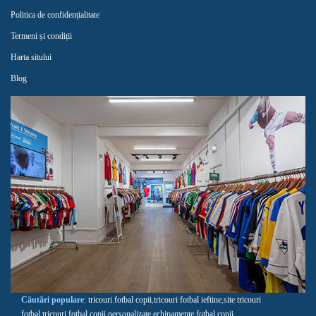
Politica de confidențialitate
Termeni și condiții
Harta sitului
Blog
Căutări populare
:
tricouri fotbal copii
,
tricouri fotbal ieftine
,
site tricouri
fotbal
,
tricouri fotbal copii personalizate
,
echipamente fotbal copii