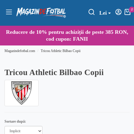
0
Lei
Reducere de
10%
pentru achiziții de peste 385 RON,
cod cupon:
FANII
Magazindefotbal.com
Tricou Athletic Bilbao Copii
Tricou Athletic Bilbao Copii
Sortare după: