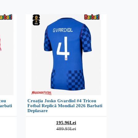
cou
Croația Josko Gvardiol #4 Tricou
arbati
Fotbal Replică Mondial 2026 Barbati
Deplasare
195.96Lei
489.93Lei