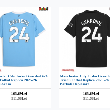
ster City Josko Gvardiol #24
Manchester City Josko Gvardi
Fotbal Replică 2025-26
Tricou Fotbal Replică 2025-26
i Acasa
Barbati Deplasare
163.69Lei
163.69Lei
511.68Lei
511.68Lei