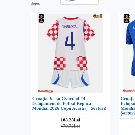
după:
Croația Josko Gvardiol #4
Croați
Echipament de Fotbal Replică
Echipa
Mondial 2026 Copii Acasa (+ Șorturi)
Mondia
Șorturi
188.28Lei
470.72Lei