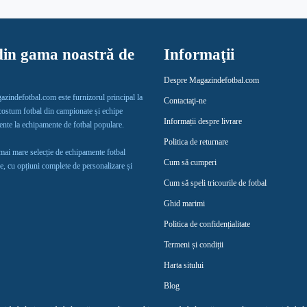
in gama noastră de
Informaţii
Despre Magazindefotbal.com
gazindefotbal.com este furnizorul principal la
Contactaţi-ne
 costum fotbal din campionate și echipe
Informații despre livrare
lente la echipamente de fotbal populare.
Politica de returnare
 mai mare selecție de echipamente fotbal
Cum să cumperi
e, cu opțiuni complete de personalizare și
Cum să speli tricourile de fotbal
Ghid marimi
Politica de confidențialitate
Termeni și condiții
Harta sitului
Blog