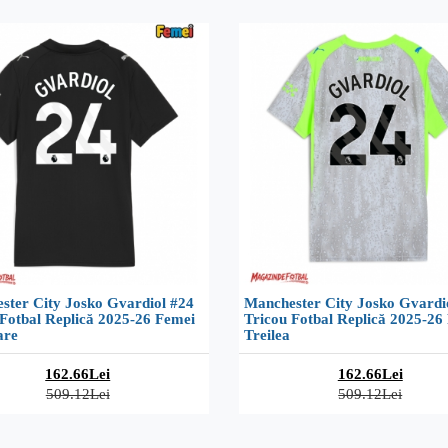
ster City Josko Gvardiol #24
Manchester City Josko Gvardi
 Fotbal Replică 2025-26 Femei
Tricou Fotbal Replică 2025-26
are
Treilea
162.66Lei
162.66Lei
509.12Lei
509.12Lei