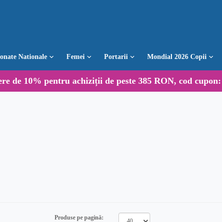
ionate Nationale
Femei
Portarii
Mondial 2026 Copii
ere de
10%
pentru achiziții de peste 385 RON, cod cupon
Produse pe pagină: