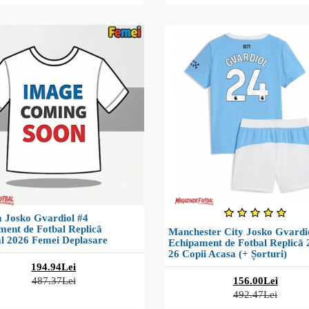
a Josko Gvardiol #4
ment de Fotbal Replică
Manchester City Josko Gvardi
l 2026 Femei Deplasare
Echipament de Fotbal Replică 
26 Copii Acasa (+ Șorturi)
194.94Lei
487.37Lei
156.00Lei
492.47Lei