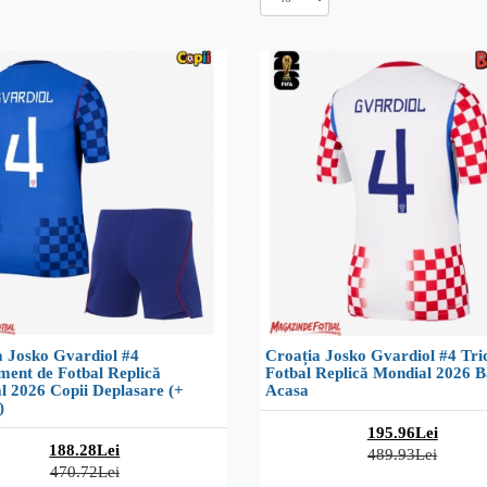
a Josko Gvardiol #4
Croația Josko Gvardiol #4 Tri
ment de Fotbal Replică
Fotbal Replică Mondial 2026 B
l 2026 Copii Deplasare (+
Acasa
)
195.96Lei
188.28Lei
489.93Lei
470.72Lei