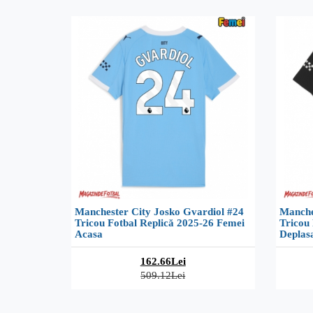
Manchester City Josko Gvardiol #24
Manche
Tricou Fotbal Replică 2025-26 Femei
Tricou
Acasa
Deplas
162.66Lei
509.12Lei