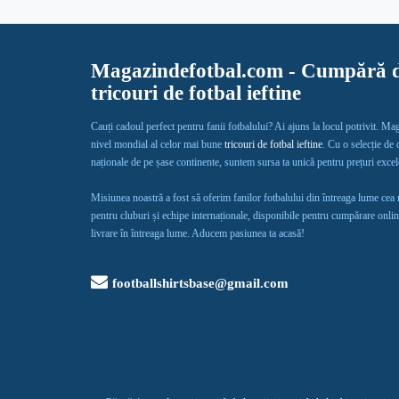
Magazindefotbal.com - Cumpără d
tricouri de fotbal ieftine
Cauți cadoul perfect pentru fanii fotbalului? Ai ajuns la locul potrivit. Ma
nivel mondial al celor mai bune
tricouri de fotbal ieftine
. Cu o selecție de
naționale de pe șase continente, suntem sursa ta unică pentru prețuri exce
Misiunea noastră a fost să oferim fanilor fotbalului din întreaga lume cea
pentru cluburi și echipe internaționale, disponibile pentru cumpărare onlin
livrare în întreaga lume. Aducem pasiunea ta acasă!
footballshirtsbase@gmail.com