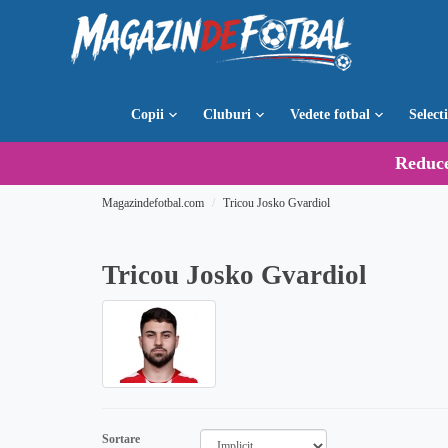
Copii
Cluburi
Vedete fotbal
Select
Reduc
Magazindefotbal.com
Tricou Josko Gvardiol
Tricou Josko Gvardiol
Sortare