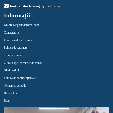
footballshirtsbase@gmail.com
Informaţii
Despre Magazindefotbal.com
Contactaţi-ne
Informații despre livrare
Politica de returnare
Cum să cumperi
Cum să speli tricourile de fotbal
Ghid marimi
Politica de confidențialitate
Termeni și condiții
Harta sitului
Blog