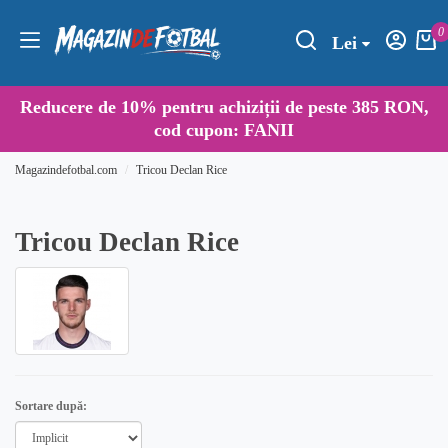
0
Lei
Reducere de
10%
pentru achiziții de peste 385 RON,
cod cupon:
FANII
Magazindefotbal.com
Tricou Declan Rice
Tricou Declan Rice
Sortare după: