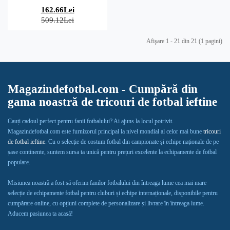
162.66Lei
509.12Lei
Afişare 1 - 21 din 21 (1 pagini)
Magazindefotbal.com - Cumpără din
gama noastră de tricouri de fotbal ieftine
Cauți cadoul perfect pentru fanii fotbalului? Ai ajuns la locul potrivit.
Magazindefotbal.com este furnizorul principal la nivel mondial al celor mai bune
tricouri
de fotbal ieftine
. Cu o selecție de costum fotbal din campionate și echipe naționale de pe
șase continente, suntem sursa ta unică pentru prețuri excelente la echipamente de fotbal
populare.
Misiunea noastră a fost să oferim fanilor fotbalului din întreaga lume cea mai mare
selecție de echipamente fotbal pentru cluburi și echipe internaționale, disponibile pentru
cumpărare online, cu opțiuni complete de personalizare și livrare în întreaga lume.
Aducem pasiunea ta acasă!