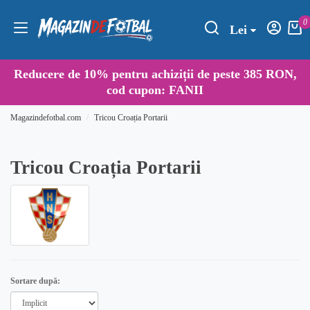
0
Lei
Reducere de
10%
pentru achiziții de peste 385 RON,
cod cupon:
FANII
Magazindefotbal.com
Tricou Croația Portarii
Tricou Croația Portarii
Sortare după: