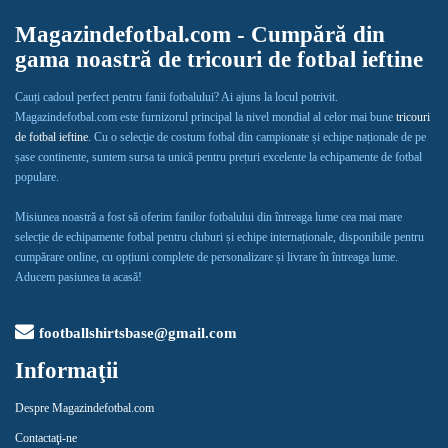
Magazindefotbal.com - Cumpără din
gama noastră de tricouri de fotbal ieftine
Cauți cadoul perfect pentru fanii fotbalului? Ai ajuns la locul potrivit.
Magazindefotbal.com este furnizorul principal la nivel mondial al celor mai bune
tricouri
de fotbal ieftine
. Cu o selecție de costum fotbal din campionate și echipe naționale de pe
șase continente, suntem sursa ta unică pentru prețuri excelente la echipamente de fotbal
populare.
Misiunea noastră a fost să oferim fanilor fotbalului din întreaga lume cea mai mare
selecție de echipamente fotbal pentru cluburi și echipe internaționale, disponibile pentru
cumpărare online, cu opțiuni complete de personalizare și livrare în întreaga lume.
Aducem pasiunea ta acasă!
footballshirtsbase@gmail.com
Informaţii
Despre Magazindefotbal.com
Contactaţi-ne