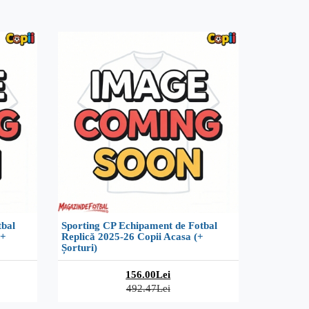
tbal
Sporting CP Echipament de Fotbal
(+
Replică 2025-26 Copii Acasa (+
Șorturi)
156.00Lei
492.47Lei