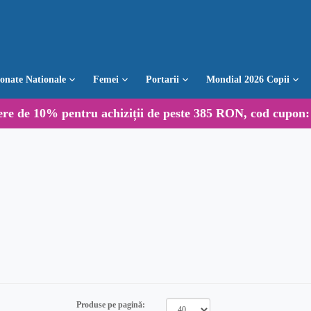
ionate Nationale
Femei
Portarii
Mondial 2026 Copii
ere de
10%
pentru achiziții de peste 385 RON, cod cupon
Produse pe pagină: