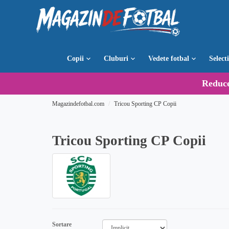
Copii
Cluburi
Vedete fotbal
Select
Reduc
Magazindefotbal.com
Tricou Sporting CP Copii
Tricou Sporting CP Copii
Sortare