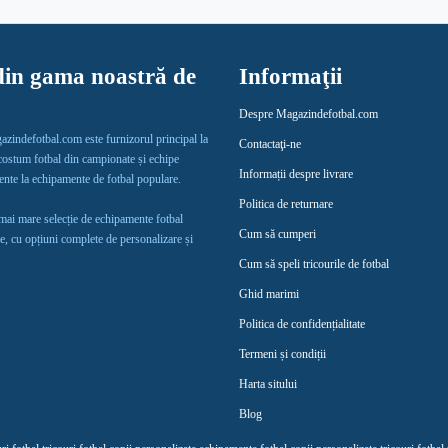
in gama noastră de
Informaţii
Despre Magazindefotbal.com
gazindefotbal.com este furnizorul principal la
Contactaţi-ne
 costum fotbal din campionate și echipe
Informații despre livrare
lente la echipamente de fotbal populare.
Politica de returnare
 mai mare selecție de echipamente fotbal
Cum să cumperi
e, cu opțiuni complete de personalizare și
Cum să speli tricourile de fotbal
Ghid marimi
Politica de confidențialitate
Termeni și condiții
Harta sitului
Blog