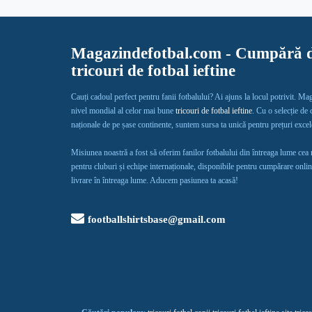
Magazindefotbal.com - Cumpără d
tricouri de fotbal ieftine
Cauți cadoul perfect pentru fanii fotbalului? Ai ajuns la locul potrivit. Ma
nivel mondial al celor mai bune
tricouri de fotbal ieftine
. Cu o selecție de
naționale de pe șase continente, suntem sursa ta unică pentru prețuri exce
Misiunea noastră a fost să oferim fanilor fotbalului din întreaga lume cea
pentru cluburi și echipe internaționale, disponibile pentru cumpărare onlin
livrare în întreaga lume. Aducem pasiunea ta acasă!
footballshirtsbase@gmail.com