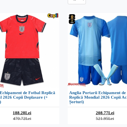
 Echipament de Fotbal Replică
Anglia Portarii Echipament de
l 2026 Copii Deplasare (+
Replică Mondial 2026 Copii Ac
)
Șorturi)
188.28Lei
208.77Lei
470.72Lei
521.95Lei