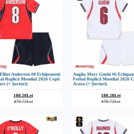
 Elliot Anderson #8 Echipament
Anglia Marc Guehi #6 Echipam
al Replică Mondial 2026 Copii
Fotbal Replică Mondial 2026 C
re (+ Șorturi)
Acasa (+ Șorturi)
188.28Lei
188.28Lei
470.72Lei
470.72Lei