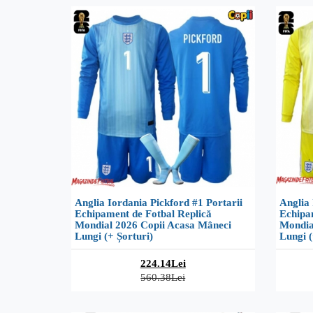
Anglia Iordania Pickford #1 Portarii
Anglia 
Echipament de Fotbal Replică
Echipa
Mondial 2026 Copii Acasa Mâneci
Mondia
Lungi (+ Șorturi)
Lungi (
224.14Lei
560.38Lei