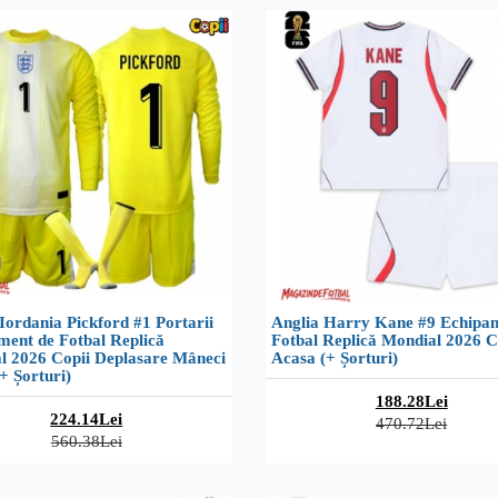
Iordania Pickford #1 Portarii
Anglia Harry Kane #9 Echipa
ment de Fotbal Replică
Fotbal Replică Mondial 2026 C
l 2026 Copii Deplasare Mâneci
Acasa (+ Șorturi)
+ Șorturi)
188.28Lei
224.14Lei
470.72Lei
560.38Lei