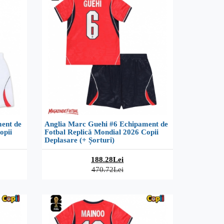
ent de
Anglia Marc Guehi #6 Echipament de
opii
Fotbal Replică Mondial 2026 Copii
Deplasare (+ Șorturi)
188.28Lei
470.72Lei