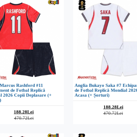
 Marcus Rashford #11
Anglia Bukayo Saka #7 Echip
ment de Fotbal Replică
de Fotbal Replică Mondial 202
l 2026 Copii Deplasare (+
Acasa (+ Șorturi)
)
188.28Lei
188.28Lei
470.72Lei
470.72Lei