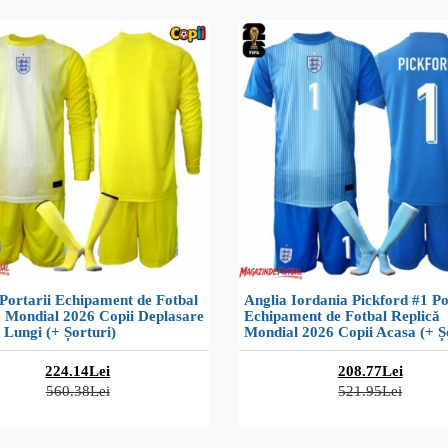
Portarii Echipament de Fotbal
Anglia Iordania Pickford #1 Po
ă Mondial 2026 Copii Deplasare
Echipament de Fotbal Replică
Lungi (+ Șorturi)
Mondial 2026 Copii Acasa (+ Ș
224.14Lei
208.77Lei
560.38Lei
521.95Lei