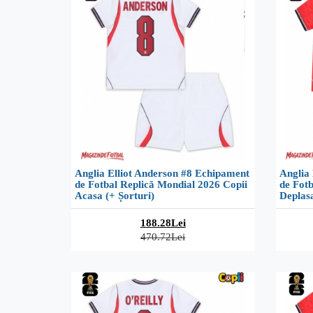
Anglia Elliot Anderson #8 Echipament
Anglia
de Fotbal Replică Mondial 2026 Copii
de Fotb
Acasa (+ Șorturi)
Deplasa
188.28Lei
470.72Lei