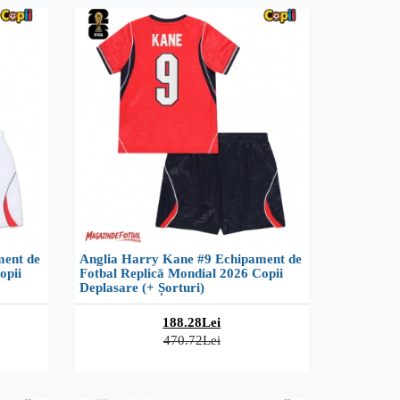
ment de
Anglia Harry Kane #9 Echipament de
opii
Fotbal Replică Mondial 2026 Copii
Deplasare (+ Șorturi)
188.28Lei
470.72Lei