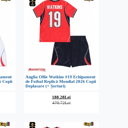
pament
Anglia Ollie Watkins #19 Echipament
6 Copii
de Fotbal Replică Mondial 2026 Copii
Deplasare (+ Șorturi)
188.28Lei
470.72Lei