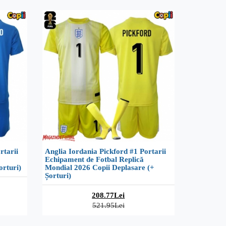
rtarii
Anglia Iordania Pickford #1 Portarii
Echipament de Fotbal Replică
orturi)
Mondial 2026 Copii Deplasare (+
Șorturi)
208.77Lei
521.95Lei