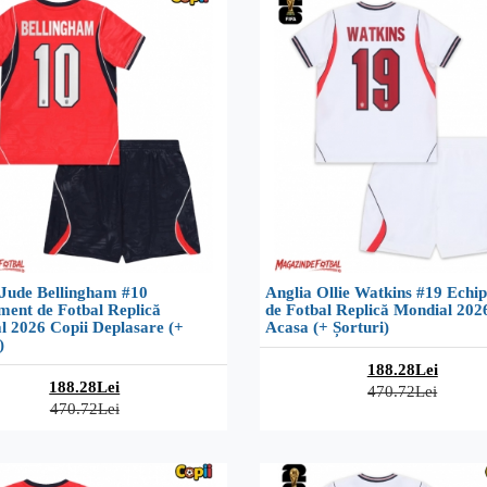
 Jude Bellingham #10
Anglia Ollie Watkins #19 Echi
ment de Fotbal Replică
de Fotbal Replică Mondial 202
l 2026 Copii Deplasare (+
Acasa (+ Șorturi)
)
188.28Lei
188.28Lei
470.72Lei
470.72Lei