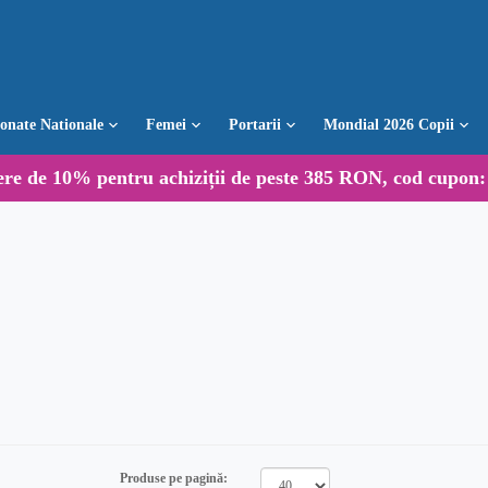
ionate Nationale
Femei
Portarii
Mondial 2026 Copii
ere de
10%
pentru achiziții de peste 385 RON, cod cupon
Produse pe pagină: