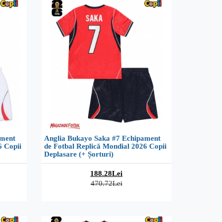
ament
Anglia Bukayo Saka #7 Echipament
6 Copii
de Fotbal Replică Mondial 2026 Copii
Deplasare (+ Șorturi)
188.28Lei
470.72Lei