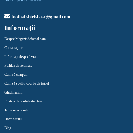
Aducem pasiunea ta acasă!
footballshirtsbase@gmail.com
Informaţii
Despre Magazindefotbal.com
Contactaţi-ne
Informații despre livrare
Politica de returnare
Cum să cumperi
Cum să speli tricourile de fotbal
Ghid marimi
Politica de confidențialitate
Termeni și condiții
Harta sitului
Blog