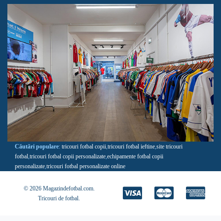
Căutări populare
:
tricouri fotbal copii
,
tricouri fotbal ieftine
,
site tricouri
fotbal
,
tricouri fotbal copii personalizate
,
echipamente fotbal copii
personalizate
,
tricouri fotbal personalizate online
© 2026 Magazindefotbal.com.
Tricouri de fotbal
.