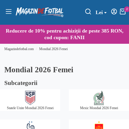
0
Lei
Reducere de
10%
pentru achiziții de peste 385 RON,
cod cupon:
FANII
Magazindefotbal.com
Mondial 2026 Femei
Mondial 2026 Femei
Subcategorii
Statele Unite Mondial 2026 Femei
Mexic Mondial 2026 Femei