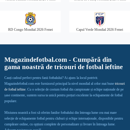
RD Congo Mondial 2026 Femei
Capul Verde Mondial 2026 Femei
Magazindefotbal.com - Cumpără din
gama noastră de tricouri de fotbal ieftine
Cauți cadoul perfect pentru fanii fotbalului? Ai ajuns la locul potrivit.
Magazindefotbal.com este furnizorul principal la nivel mondial al celor mai bune
tricouri
de fotbal ieftine
. Cu o selecție de costum fotbal din campionate și echipe naționale de pe
șase continente, suntem sursa ta unică pentru prețuri excelente la echipamente de fotbal
populare.
Misiunea noastră a fost să oferim fanilor fotbalului din întreaga lume cea mai mare
selecție de echipamente fotbal pentru cluburi și echipe internaționale, disponibile pentru
cumpărare online, cu opțiuni complete de personalizare și livrare în întreaga lume.