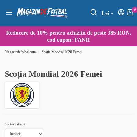
0
Lei
Reducere de
10%
pentru achiziții de peste 385 RON,
cod cupon:
FANII
Magazindefotbal.com
Scoția Mondial 2026 Femei
Scoția Mondial 2026 Femei
Sortare după: