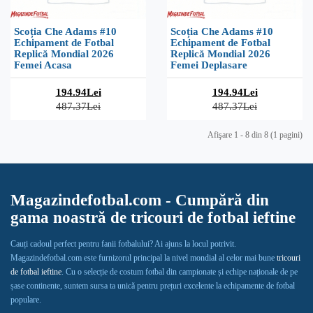
Scoția Che Adams #10
Scoția Che Adams #10
Echipament de Fotbal
Echipament de Fotbal
Replică Mondial 2026
Replică Mondial 2026
Femei Acasa
Femei Deplasare
194.94Lei
194.94Lei
487.37Lei
487.37Lei
Afişare 1 - 8 din 8 (1 pagini)
Magazindefotbal.com - Cumpără din
gama noastră de tricouri de fotbal ieftine
Cauți cadoul perfect pentru fanii fotbalului? Ai ajuns la locul potrivit.
Magazindefotbal.com este furnizorul principal la nivel mondial al celor mai bune
tricouri
de fotbal ieftine
. Cu o selecție de costum fotbal din campionate și echipe naționale de pe
șase continente, suntem sursa ta unică pentru prețuri excelente la echipamente de fotbal
populare.