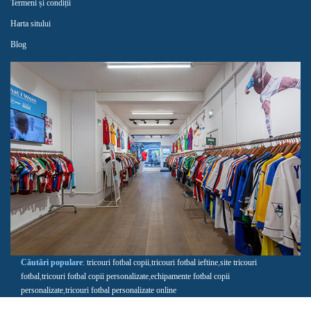
Termeni și condiții
Harta sitului
Blog
Căutări populare
:
tricouri fotbal copii
,
tricouri fotbal ieftine
,
site tricouri
fotbal
,
tricouri fotbal copii personalizate
,
echipamente fotbal copii
personalizate
,
tricouri fotbal personalizate online