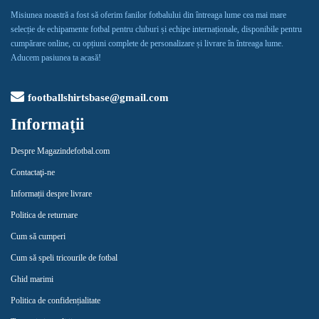
Misiunea noastră a fost să oferim fanilor fotbalului din întreaga lume cea mai mare
selecție de echipamente fotbal pentru cluburi și echipe internaționale, disponibile pentru
cumpărare online, cu opțiuni complete de personalizare și livrare în întreaga lume.
Aducem pasiunea ta acasă!
footballshirtsbase@gmail.com
Informaţii
Despre Magazindefotbal.com
Contactaţi-ne
Informații despre livrare
Politica de returnare
Cum să cumperi
Cum să speli tricourile de fotbal
Ghid marimi
Politica de confidențialitate