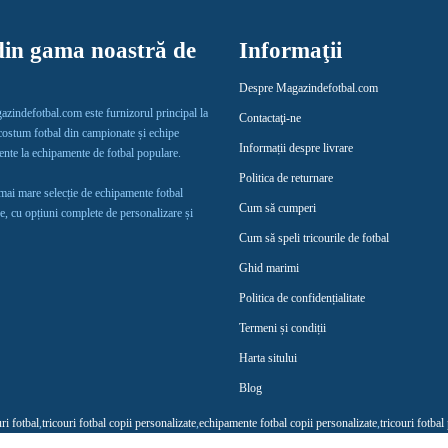
in gama noastră de
Informaţii
Despre Magazindefotbal.com
gazindefotbal.com este furnizorul principal la
Contactaţi-ne
 costum fotbal din campionate și echipe
Informații despre livrare
lente la echipamente de fotbal populare.
Politica de returnare
 mai mare selecție de echipamente fotbal
Cum să cumperi
e, cu opțiuni complete de personalizare și
Cum să speli tricourile de fotbal
Ghid marimi
Politica de confidențialitate
Termeni și condiții
Harta sitului
Blog
uri fotbal
,
tricouri fotbal copii personalizate
,
echipamente fotbal copii personalizate
,
tricouri fotbal