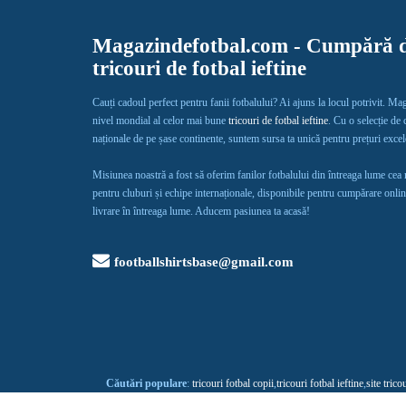
Magazindefotbal.com - Cumpără d
tricouri de fotbal ieftine
Cauți cadoul perfect pentru fanii fotbalului? Ai ajuns la locul potrivit. Ma
nivel mondial al celor mai bune
tricouri de fotbal ieftine
. Cu o selecție de
naționale de pe șase continente, suntem sursa ta unică pentru prețuri exce
Misiunea noastră a fost să oferim fanilor fotbalului din întreaga lume cea
pentru cluburi și echipe internaționale, disponibile pentru cumpărare onlin
livrare în întreaga lume. Aducem pasiunea ta acasă!
footballshirtsbase@gmail.com
Căutări populare
:
tricouri fotbal copii
,
tricouri fotbal ieftine
,
site trico