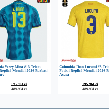
ia Yerry Mina #13 Tricou
Columbia Jhon Lucumi #3 Tri
 Replică Mondial 2026 Barbati
Fotbal Replică Mondial 2026 B
are
Acasa
195.96Lei
195.96Lei
489.93Lei
489.93Lei