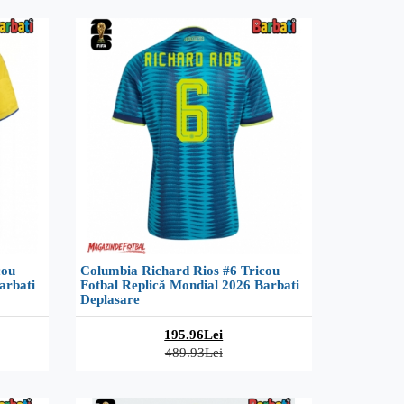
cou
Columbia Richard Rios #6 Tricou
arbati
Fotbal Replică Mondial 2026 Barbati
Deplasare
195.96Lei
489.93Lei