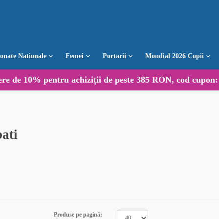
ionate Nationale
Femei
Portarii
Mondial 2026 Copii
ere de
10%
pentru achiziții de peste 385 RON, cod cupon
ati
Produse pe pagină: