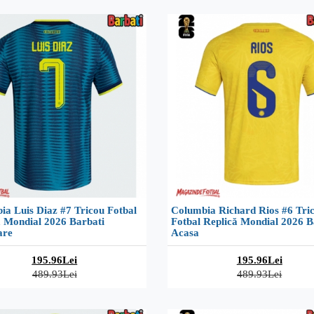
ia Luis Diaz #7 Tricou Fotbal
Columbia Richard Rios #6 Tri
ă Mondial 2026 Barbati
Fotbal Replică Mondial 2026 B
are
Acasa
195.96Lei
195.96Lei
489.93Lei
489.93Lei