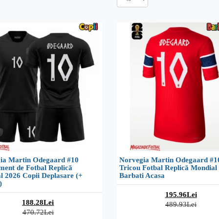
ia Martin Odegaard #10
Norvegia Martin Odegaard #1
ment de Fotbal Replică
Tricou Fotbal Replică Mondial
l 2026 Copii Deplasare (+
Barbati Acasa
)
195.96Lei
188.28Lei
489.93Lei
470.72Lei