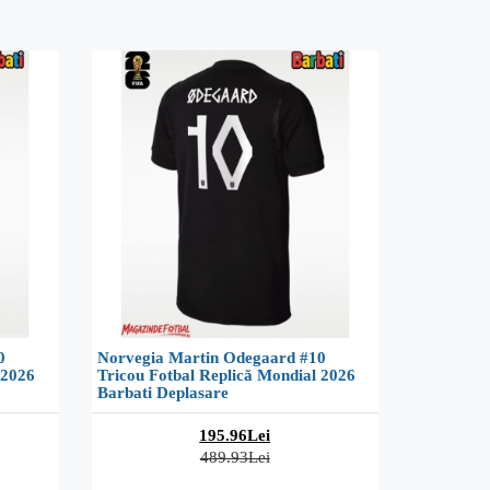
0
Norvegia Martin Odegaard #10
 2026
Tricou Fotbal Replică Mondial 2026
Barbati Deplasare
195.96Lei
489.93Lei