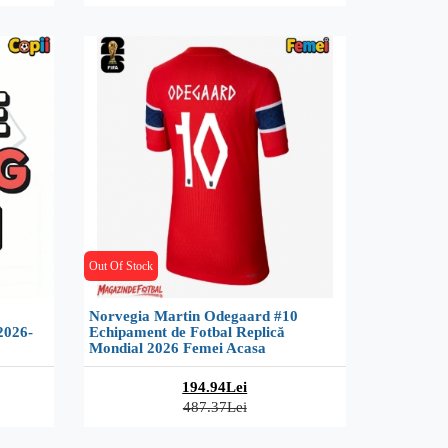
Out Of Stock
Norvegia Martin Odegaard #10
2026-
Echipament de Fotbal Replică
Mondial 2026 Femei Acasa
194.94Lei
487.37Lei