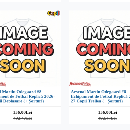
l Martin Odegaard #8
Arsenal Martin Odegaard #8
ment de Fotbal Replică 2026-
Echipament de Fotbal Replică 
i Deplasare (+ Șorturi)
27 Copii Treilea (+ Șorturi)
156.00Lei
156.00Lei
492.47Lei
492.47Lei