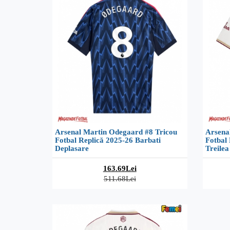
Arsenal Martin Odegaard #8 Tricou
Arsena
Fotbal Replică 2025-26 Barbati
Fotbal 
Deplasare
Treilea
163.69Lei
511.68Lei