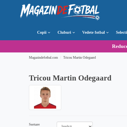
Copii
Cluburi
Vedete fotbal
Select
Reduc
Magazindefotbal.com
Tricou Martin Odegaard
Tricou Martin Odegaard
Sortare