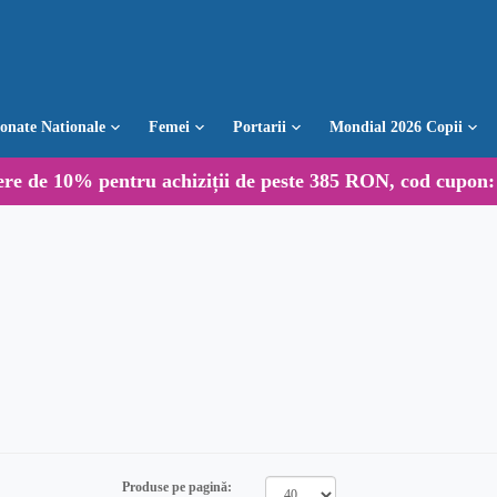
ionate Nationale
Femei
Portarii
Mondial 2026 Copii
ere de
10%
pentru achiziții de peste 385 RON, cod cupon
Produse pe pagină: