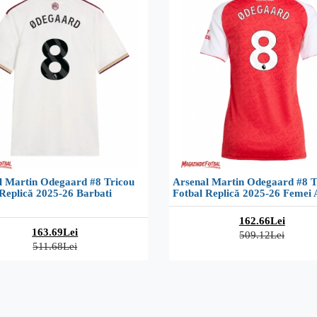
l Martin Odegaard #8 Tricou
Arsenal Martin Odegaard #8 T
Replică 2025-26 Barbati
Fotbal Replică 2025-26 Femei 
162.66Lei
163.69Lei
509.12Lei
511.68Lei