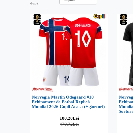
după:
Norvegia Martin Odegaard #10
Norveg
Echipament de Fotbal Replică
Echipa
Mondial 2026 Copii Acasa (+ Șorturi)
Mondia
Șorturi
188.28Lei
470.72Lei