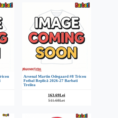
ricou
Arsenal Martin Odegaard #8 Tricou
i
Fotbal Replică 2026-27 Barbati
Treilea
163.69Lei
511.68Lei