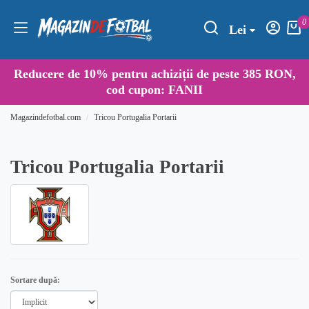
0
Lei
Reducere de
10%
pentru achiziții de peste 385 RON,
cod cupon:
FANII
Magazindefotbal.com
Tricou Portugalia Portarii
Tricou Portugalia Portarii
Sortare după: