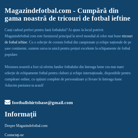
Magazindefotbal.com - Cumpără din
gama noastră de tricouri de fotbal ieftine
Cauți cadoul perfect pentru fanii fotbalului? Ai ajuns la locul potrivit.
Magazindefotbal.com este furnizorul principal la nivel mondial al celor mai bune
tricouri
de fotbal ieftine
. Cu o selecție de costum fotbal din campionate și echipe naționale de pe
șase continente, suntem sursa ta unică pentru prețuri excelente la echipamente de fotbal
populare.
Misiunea noastră a fost să oferim fanilor fotbalului din întreaga lume cea mai mare
selecție de echipamente fotbal pentru cluburi și echipe internaționale, disponibile pentru
cumpărare online, cu opțiuni complete de personalizare și livrare în întreaga lume.
Aducem pasiunea ta acasă!
footballshirtsbase@gmail.com
Informaţii
Despre Magazindefotbal.com
Contactaţi-ne