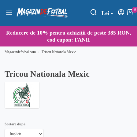
0
Lei
Reducere de
10%
pentru achiziții de peste 385 RON,
cod cupon:
FANII
Magazindefotbal.com
Tricou Nationala Mexic
Tricou Nationala Mexic
Sortare după: