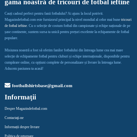
gama noastră de tricouri de fotbal ieftine
Cauți cadoul perfect pentru fanii fotbalului? Ai ajuns la locul potrivit.
Magazindefotbal.com este furnizorul principal la nivel mondial al celor mai bune
tricouri
de fotbal ieftine
. Cu o selecție de costum fotbal din campionate și echipe naționale de pe
șase continente, suntem sursa ta unică pentru prețuri excelente la echipamente de fotbal
populare.
Misiunea noastră a fost să oferim fanilor fotbalului din întreaga lume cea mai mare
selecție de echipamente fotbal pentru cluburi și echipe internaționale, disponibile pentru
cumpărare online, cu opțiuni complete de personalizare și livrare în întreaga lume.
Aducem pasiunea ta acasă!
footballshirtsbase@gmail.com
Informaţii
Despre Magazindefotbal.com
Contactaţi-ne
Informații despre livrare
Politica de returnare