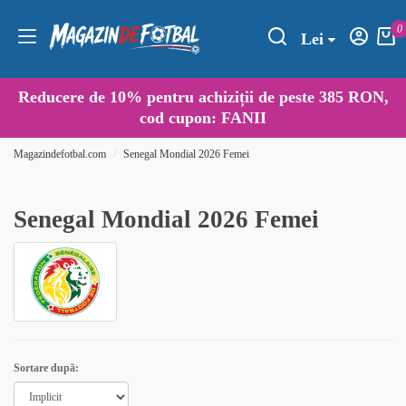
0
Lei
Reducere de
10%
pentru achiziții de peste 385 RON,
cod cupon:
FANII
Magazindefotbal.com
Senegal Mondial 2026 Femei
Senegal Mondial 2026 Femei
Sortare după: