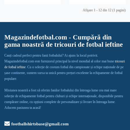
Afişare 1 - 12 din 12 (1 pagini)
Magazindefotbal.com - Cumpără din
gama noastră de tricouri de fotbal ieftine
Cauți cadoul perfect pentru fanii fotbalului? Ai ajuns la locul potrivit.
Magazindefotbal.com este furnizorul principal la nivel mondial al celor mai bune
tricouri
de fotbal ieftine
. Cu o selecție de costum fotbal din campionate și echipe naționale de pe
șase continente, suntem sursa ta unică pentru prețuri excelente la echipamente de fotbal
populare.
Misiunea noastră a fost să oferim fanilor fotbalului din întreaga lume cea mai mare
selecție de echipamente fotbal pentru cluburi și echipe internaționale, disponibile pentru
cumpărare online, cu opțiuni complete de personalizare și livrare în întreaga lume.
Aducem pasiunea ta acasă!
footballshirtsbase@gmail.com