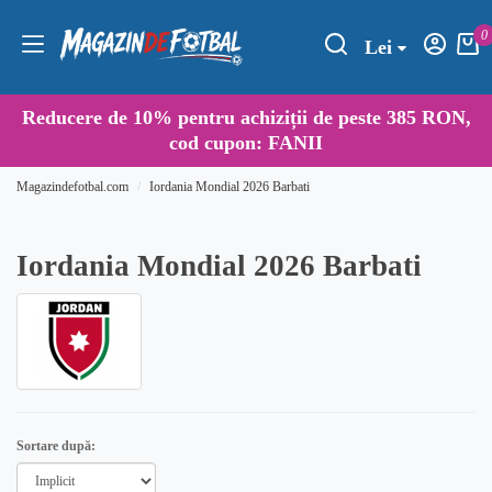
0
Lei
Reducere de
10%
pentru achiziții de peste 385 RON,
cod cupon:
FANII
Magazindefotbal.com
Iordania Mondial 2026 Barbati
Iordania Mondial 2026 Barbati
Sortare după: