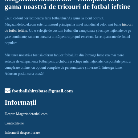
gama noastră de tricouri de fotbal ieftine
Cauți cadoul perfect pentru fanii fotbalului? Ai ajuns la locul potrivit.
Magazindefotbal.com este furnizorul principal la nivel mondial al celor mai bune
tricouri
de fotbal ieftine
. Cu o selecție de costum fotbal din campionate și echipe naționale de pe
șase continente, suntem sursa ta unică pentru prețuri excelente la echipamente de fotbal
populare.
Misiunea noastră a fost să oferim fanilor fotbalului din întreaga lume cea mai mare
selecție de echipamente fotbal pentru cluburi și echipe internaționale, disponibile pentru
cumpărare online, cu opțiuni complete de personalizare și livrare în întreaga lume.
Aducem pasiunea ta acasă!
footballshirtsbase@gmail.com
Informaţii
Despre Magazindefotbal.com
Contactaţi-ne
Informații despre livrare