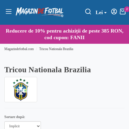
0
Lei
Reducere de
10%
pentru achiziții de peste 385 RON,
cod cupon:
FANII
Magazindefotbal.com
Tricou Nationala Brazilia
Tricou Nationala Brazilia
Sortare după: