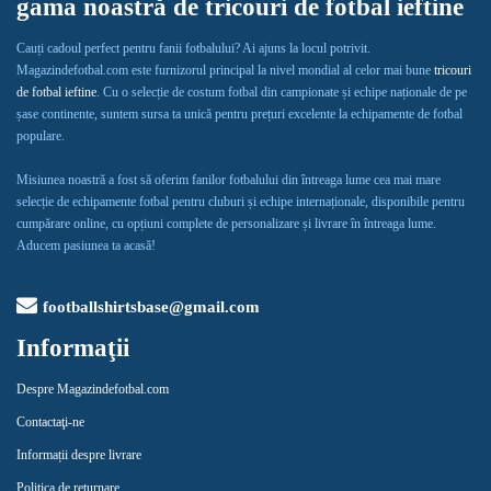
gama noastră de tricouri de fotbal ieftine
Cauți cadoul perfect pentru fanii fotbalului? Ai ajuns la locul potrivit.
Magazindefotbal.com este furnizorul principal la nivel mondial al celor mai bune
tricouri
de fotbal ieftine
. Cu o selecție de costum fotbal din campionate și echipe naționale de pe
șase continente, suntem sursa ta unică pentru prețuri excelente la echipamente de fotbal
populare.
Misiunea noastră a fost să oferim fanilor fotbalului din întreaga lume cea mai mare
selecție de echipamente fotbal pentru cluburi și echipe internaționale, disponibile pentru
cumpărare online, cu opțiuni complete de personalizare și livrare în întreaga lume.
Aducem pasiunea ta acasă!
footballshirtsbase@gmail.com
Informaţii
Despre Magazindefotbal.com
Contactaţi-ne
Informații despre livrare
Politica de returnare