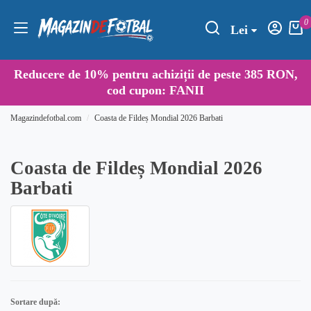
0
Lei
Reducere de
10%
pentru achiziții de peste 385 RON,
cod cupon:
FANII
Magazindefotbal.com
Coasta de Fildeș Mondial 2026 Barbati
Coasta de Fildeș Mondial 2026
Barbati
Sortare după: