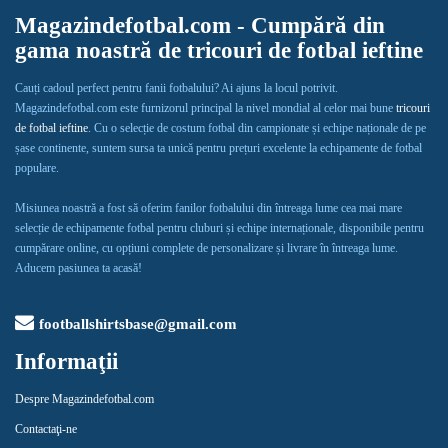
Magazindefotbal.com - Cumpără din
gama noastră de tricouri de fotbal ieftine
Cauți cadoul perfect pentru fanii fotbalului? Ai ajuns la locul potrivit.
Magazindefotbal.com este furnizorul principal la nivel mondial al celor mai bune
tricouri
de fotbal ieftine
. Cu o selecție de costum fotbal din campionate și echipe naționale de pe
șase continente, suntem sursa ta unică pentru prețuri excelente la echipamente de fotbal
populare.
Misiunea noastră a fost să oferim fanilor fotbalului din întreaga lume cea mai mare
selecție de echipamente fotbal pentru cluburi și echipe internaționale, disponibile pentru
cumpărare online, cu opțiuni complete de personalizare și livrare în întreaga lume.
Aducem pasiunea ta acasă!
footballshirtsbase@gmail.com
Informaţii
Despre Magazindefotbal.com
Contactaţi-ne