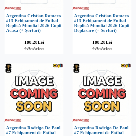
Argentina Cristian Romero
Argentina Cristian Romero
#13 Echipament de Fotbal
#13 Echipament de Fotbal
Replică Mondial 2026 Copii
Replică Mondial 2026 Copii
Acasa (+ Șorturi)
Deplasare (+ Șorturi)
188.28Lei
188.28Lei
470.72Lei
470.72Lei
Argentina Rodrigo De Paul
Argentina Rodrigo De Paul
#7 Echipament de Fotbal
#7 Echipament de Fotbal