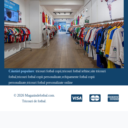
Căutări populare
:
tricouri fotbal copii
,
tricouri fotbal ieftine
,
site tricouri
fotbal
,
tricouri fotbal copii personalizate
,
echipamente fotbal copii
personalizate
,
tricouri fotbal personalizate online
© 2026 Magazindefotbal.com.
Tricouri de fotbal
.