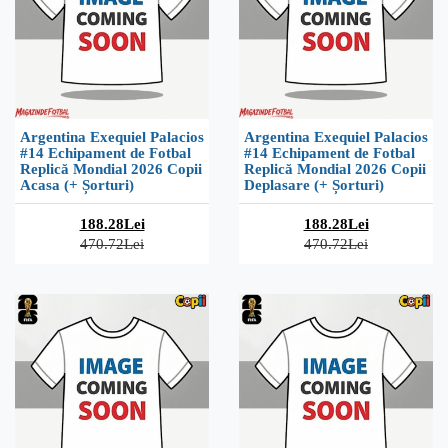
Argentina Exequiel Palacios
Argentina Exequiel Palacios
#14 Echipament de Fotbal
#14 Echipament de Fotbal
Replică Mondial 2026 Copii
Replică Mondial 2026 Copii
Acasa (+ Șorturi)
Deplasare (+ Șorturi)
188.28Lei
188.28Lei
470.72Lei
470.72Lei