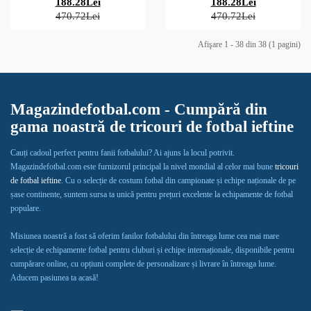
188.28Lei
188.28Lei
470.72Lei
470.72Lei
Afişare 1 - 38 din 38 (1 pagini)
Magazindefotbal.com - Cumpără din
gama noastră de tricouri de fotbal ieftine
Cauți cadoul perfect pentru fanii fotbalului? Ai ajuns la locul potrivit.
Magazindefotbal.com este furnizorul principal la nivel mondial al celor mai bune
tricouri
de fotbal ieftine
. Cu o selecție de costum fotbal din campionate și echipe naționale de pe
șase continente, suntem sursa ta unică pentru prețuri excelente la echipamente de fotbal
populare.
Misiunea noastră a fost să oferim fanilor fotbalului din întreaga lume cea mai mare
selecție de echipamente fotbal pentru cluburi și echipe internaționale, disponibile pentru
cumpărare online, cu opțiuni complete de personalizare și livrare în întreaga lume.
Aducem pasiunea ta acasă!