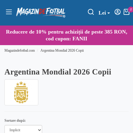
0
Lei
Reducere de
10%
pentru achiziții de peste 385 RON,
cod cupon:
FANII
Magazindefotbal.com
Argentina Mondial 2026 Copii
Argentina Mondial 2026 Copii
Sortare după: