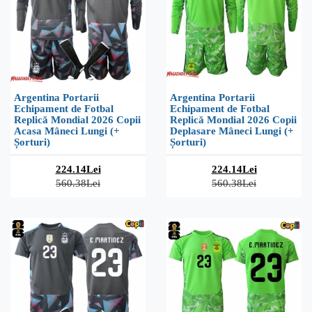
Argentina Portarii
Argentina Portarii
Echipament de Fotbal
Echipament de Fotbal
Replică Mondial 2026 Copii
Replică Mondial 2026 Copii
Acasa Mâneci Lungi (+
Deplasare Mâneci Lungi (+
Șorturi)
Șorturi)
224.14Lei
224.14Lei
560.38Lei
560.38Lei