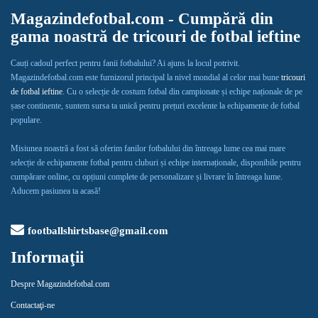
Magazindefotbal.com - Cumpără din
gama noastră de tricouri de fotbal ieftine
Cauți cadoul perfect pentru fanii fotbalului? Ai ajuns la locul potrivit.
Magazindefotbal.com este furnizorul principal la nivel mondial al celor mai bune
tricouri
de fotbal ieftine
. Cu o selecție de costum fotbal din campionate și echipe naționale de pe
șase continente, suntem sursa ta unică pentru prețuri excelente la echipamente de fotbal
populare.
Misiunea noastră a fost să oferim fanilor fotbalului din întreaga lume cea mai mare
selecție de echipamente fotbal pentru cluburi și echipe internaționale, disponibile pentru
cumpărare online, cu opțiuni complete de personalizare și livrare în întreaga lume.
Aducem pasiunea ta acasă!
footballshirtsbase@gmail.com
Informaţii
Despre Magazindefotbal.com
Contactaţi-ne