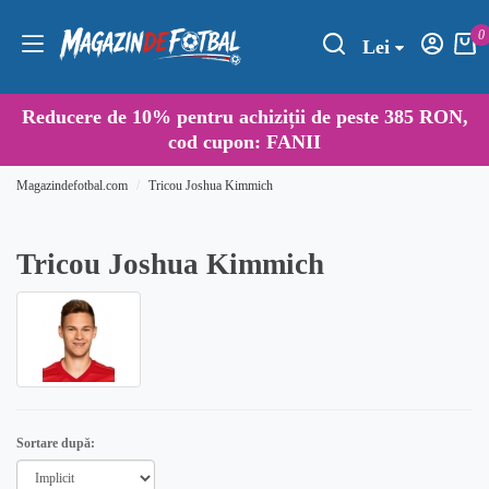
0
Lei
Reducere de
10%
pentru achiziții de peste 385 RON,
cod cupon:
FANII
Magazindefotbal.com
Tricou Joshua Kimmich
Tricou Joshua Kimmich
Sortare după: