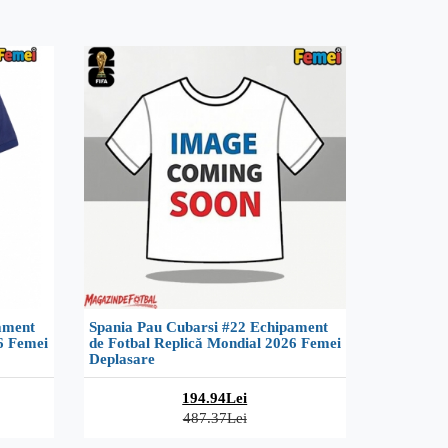
ament
Spania Pau Cubarsi #22 Echipament
6 Femei
de Fotbal Replică Mondial 2026 Femei
Deplasare
194.94Lei
487.37Lei