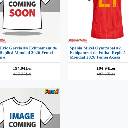
 Eric Garcia #4 Echipament de
Spania Mikel Oyarzabal #21
 Replică Mondial 2026 Femei
Echipament de Fotbal Replică
are
Mondial 2026 Femei Acasa
194.94Lei
194.94Lei
487.37Lei
487.37Lei