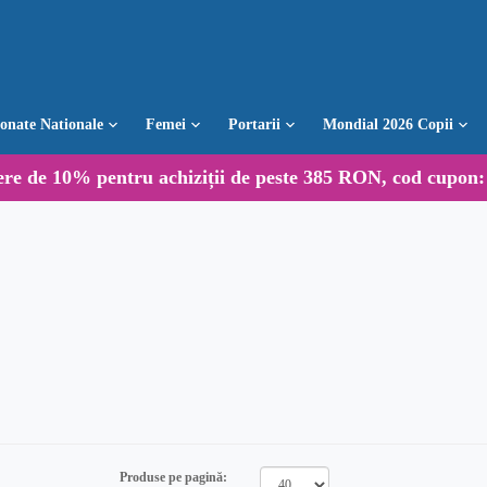
ionate Nationale
Femei
Portarii
Mondial 2026 Copii
ere de
10%
pentru achiziții de peste 385 RON, cod cupon
Produse pe pagină: