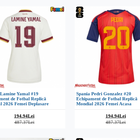
 Lamine Yamal #19
Spania Pedri Gonzalez #20
ment de Fotbal Replică
Echipament de Fotbal Replică
l 2026 Femei Deplasare
Mondial 2026 Femei Acasa
194.94Lei
194.94Lei
487.37Lei
487.37Lei