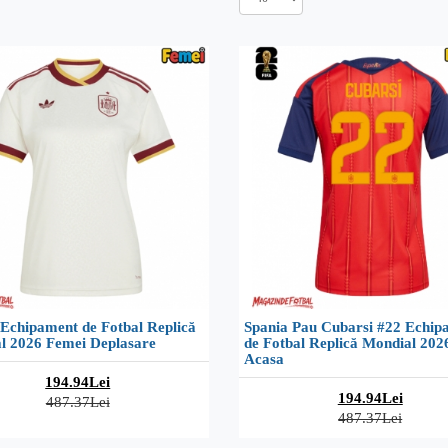
 Echipament de Fotbal Replică
Spania Pau Cubarsi #22 Echip
l 2026 Femei Deplasare
de Fotbal Replică Mondial 202
Acasa
194.94Lei
194.94Lei
487.37Lei
487.37Lei