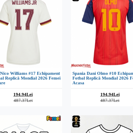
 Nico Williams #17 Echipament
Spania Dani Olmo #10 Echipa
bal Replică Mondial 2026 Femei
Fotbal Replică Mondial 2026 
are
Acasa
194.94Lei
194.94Lei
487.37Lei
487.37Lei