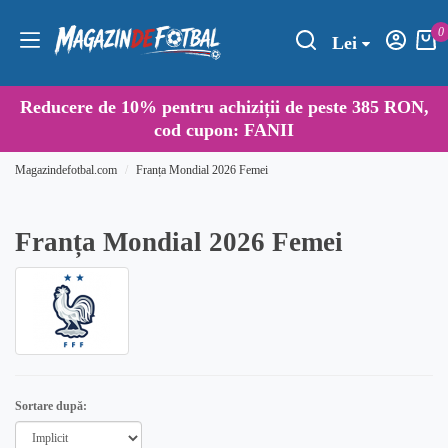
0
Lei
Reducere de
10%
pentru achiziții de peste 385 RON,
cod cupon:
FANII
Magazindefotbal.com
Franța Mondial 2026 Femei
Franța Mondial 2026 Femei
Sortare după: