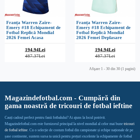
Franța Warren Zaire-
Franța Warren Zaire-
Emery #18 Echipament de
Emery #18 Echipament de
Fotbal Replică Mondial
Fotbal Replică Mondial
2026 Femei Acasa
2026 Femei Deplasare
194.94Lei
194.94Lei
487.37Lei
487.37Lei
Afişare 1 - 30 din 30 (1 pagini)
Magazindefotbal.com - Cumpără din
gama noastră de tricouri de fotbal ieftine
Cauți cadoul perfect pentru fanii fotbalului? Ai ajuns la locul potrivit.
Magazindefotbal.com este furnizorul principal la nivel mondial al celor mai bune
tricouri
de fotbal ieftine
. Cu o selecție de costum fotbal din campionate și echipe naționale de pe
șase continente, suntem sursa ta unică pentru prețuri excelente la echipamente de fotbal