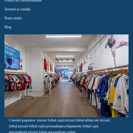
Politica de confidențialitate
Termeni și condiții
Harta sitului
Blog
Căutări populare
:
tricouri fotbal copii
,
tricouri fotbal ieftine
,
site tricouri
fotbal
,
tricouri fotbal copii personalizate
,
echipamente fotbal copii
personalizate
,
tricouri fotbal personalizate online