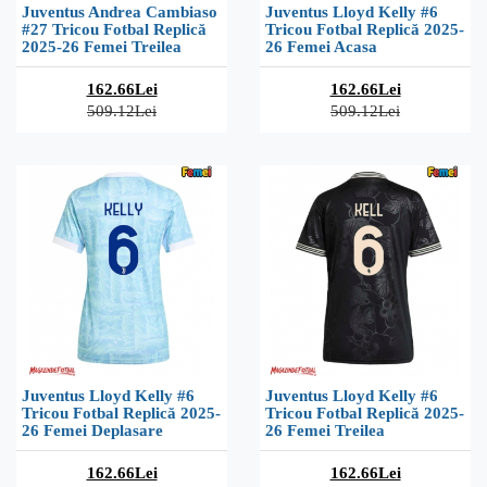
Juventus Andrea Cambiaso
Juventus Lloyd Kelly #6
#27 Tricou Fotbal Replică
Tricou Fotbal Replică 2025-
2025-26 Femei Treilea
26 Femei Acasa
162.66Lei
162.66Lei
509.12Lei
509.12Lei
Juventus Lloyd Kelly #6
Juventus Lloyd Kelly #6
Tricou Fotbal Replică 2025-
Tricou Fotbal Replică 2025-
26 Femei Deplasare
26 Femei Treilea
162.66Lei
162.66Lei