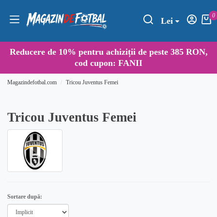
0
Lei
Reducere de
10%
pentru achiziții de peste 385 RON,
cod cupon:
FANII
Magazindefotbal.com
Tricou Juventus Femei
Tricou Juventus Femei
Sortare după: