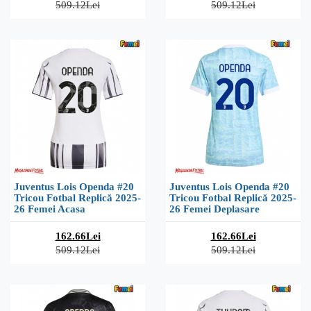
509.12Lei
509.12Lei
Juventus Lois Openda #20
Juventus Lois Openda #20
Tricou Fotbal Replică 2025-
Tricou Fotbal Replică 2025-
26 Femei Acasa
26 Femei Deplasare
162.66Lei
162.66Lei
509.12Lei
509.12Lei