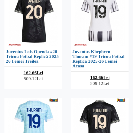
Juventus Lois Openda #20
Juventus Khephren
Tricou Fotbal Replică 2025-
Thuram #19 Tricou Fotbal
26 Femei Treilea
Replică 2025-26 Femei
Acasa
162.66Lei
162.66Lei
509.12Lei
509.12Lei