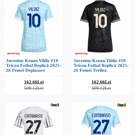
Juventus Kenan Yildiz #10
Juventus Kenan Yildiz #10
Tricou Fotbal Replică 2025-
Tricou Fotbal Replică 2025-
26 Femei Deplasare
26 Femei Treilea
162.66Lei
162.66Lei
509.12Lei
509.12Lei