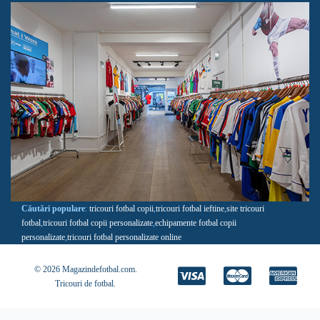
Căutări populare
:
tricouri fotbal copii
,
tricouri fotbal ieftine
,
site tricouri
fotbal
,
tricouri fotbal copii personalizate
,
echipamente fotbal copii
personalizate
,
tricouri fotbal personalizate online
© 2026 Magazindefotbal.com.
Tricouri de fotbal
.