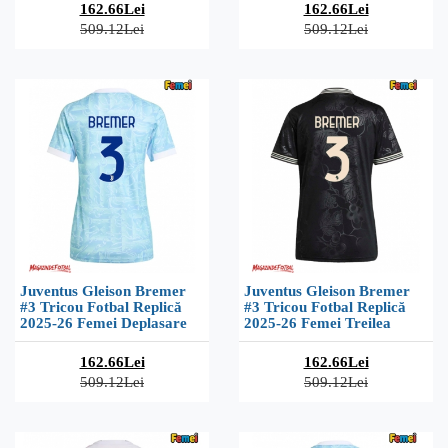
162.66Lei
162.66Lei
509.12Lei
509.12Lei
Juventus Gleison Bremer
Juventus Gleison Bremer
#3 Tricou Fotbal Replică
#3 Tricou Fotbal Replică
2025-26 Femei Deplasare
2025-26 Femei Treilea
162.66Lei
162.66Lei
509.12Lei
509.12Lei