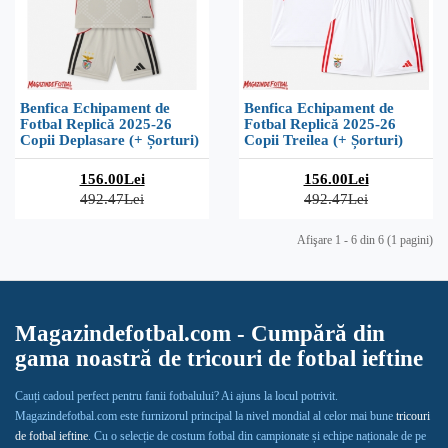
Benfica Echipament de
Benfica Echipament de
Fotbal Replică 2025-26
Fotbal Replică 2025-26
Copii Deplasare (+ Șorturi)
Copii Treilea (+ Șorturi)
156.00Lei
156.00Lei
492.47Lei
492.47Lei
Afişare 1 - 6 din 6 (1 pagini)
Magazindefotbal.com - Cumpără din
gama noastră de tricouri de fotbal ieftine
Cauți cadoul perfect pentru fanii fotbalului? Ai ajuns la locul potrivit.
Magazindefotbal.com este furnizorul principal la nivel mondial al celor mai bune
tricouri
de fotbal ieftine
. Cu o selecție de costum fotbal din campionate și echipe naționale de pe