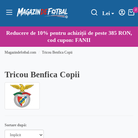
0
Lei
Reducere de
10%
pentru achiziții de peste 385 RON,
cod cupon:
FANII
Magazindefotbal.com
Tricou Benfica Copii
Tricou Benfica Copii
Sortare după: