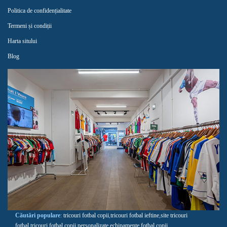
Politica de confidențialitate
Termeni și condiții
Harta sitului
Blog
Căutări populare
:
tricouri fotbal copii
,
tricouri fotbal ieftine
,
site tricouri
fotbal
,
tricouri fotbal copii personalizate
,
echipamente fotbal copii