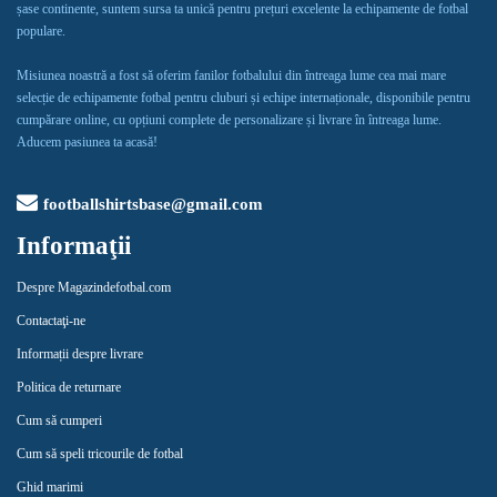
șase continente, suntem sursa ta unică pentru prețuri excelente la echipamente de fotbal
populare.
Misiunea noastră a fost să oferim fanilor fotbalului din întreaga lume cea mai mare
selecție de echipamente fotbal pentru cluburi și echipe internaționale, disponibile pentru
cumpărare online, cu opțiuni complete de personalizare și livrare în întreaga lume.
Aducem pasiunea ta acasă!
footballshirtsbase@gmail.com
Informaţii
Despre Magazindefotbal.com
Contactaţi-ne
Informații despre livrare
Politica de returnare
Cum să cumperi
Cum să speli tricourile de fotbal
Ghid marimi