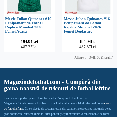
Mexic Julian Quinones #16
Mexic Julian Quinones #16
Echipament de Fotbal
Echipament de Fotbal
Replică Mondial 2026
Replică Mondial 2026
Femei Acasa
Femei Deplasare
194.94Lei
194.94Lei
487.37Lei
487.37Lei
Afişare 1 - 30 din 30 (1 pagini)
Magazindefotbal.com - Cumpără din
gama noastră de tricouri de fotbal ieftine
Cauți cadoul perfect pentru fanii fotbalului? Ai ajuns la locul potrivit.
Magazindefotbal.com este furnizorul principal la nivel mondial al celor mai bune
tricouri
de fotbal ieftine
. Cu o selecție de costum fotbal din campionate și echipe naționale de pe
șase continente, suntem sursa ta unică pentru prețuri excelente la echipamente de fotbal