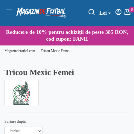
0
Lei
Reducere de
10%
pentru achiziții de peste 385 RON,
cod cupon:
FANII
Magazindefotbal.com
Tricou Mexic Femei
Tricou Mexic Femei
Sortare după: