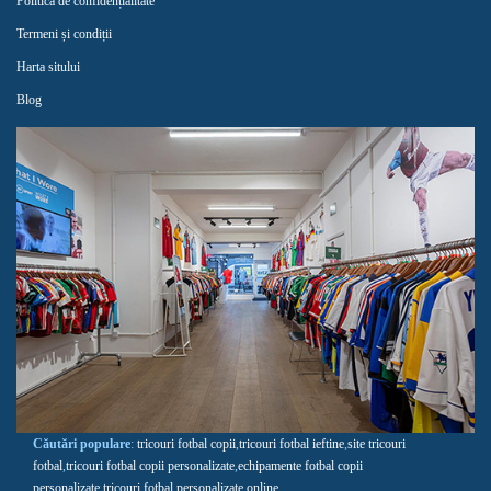
Politica de confidențialitate
Termeni și condiții
Harta sitului
Blog
Căutări populare
:
tricouri fotbal copii
,
tricouri fotbal ieftine
,
site tricouri
fotbal
,
tricouri fotbal copii personalizate
,
echipamente fotbal copii
personalizate
,
tricouri fotbal personalizate online