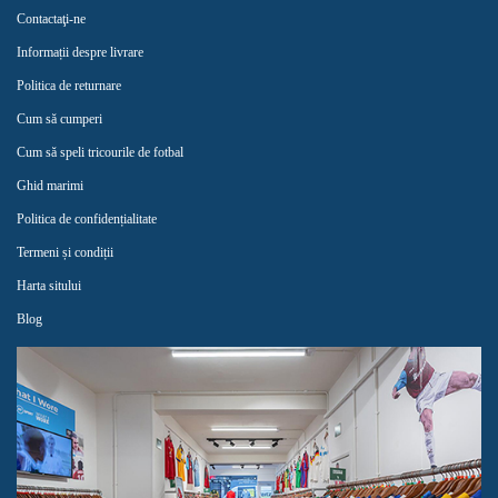
Contactaţi-ne
Informații despre livrare
Politica de returnare
Cum să cumperi
Cum să speli tricourile de fotbal
Ghid marimi
Politica de confidențialitate
Termeni și condiții
Harta sitului
Blog