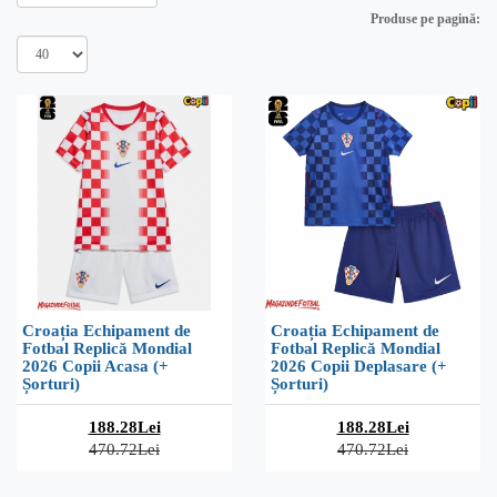
Produse pe pagină:
Croația Echipament de
Croația Echipament de
Fotbal Replică Mondial
Fotbal Replică Mondial
2026 Copii Acasa (+
2026 Copii Deplasare (+
Șorturi)
Șorturi)
188.28Lei
188.28Lei
470.72Lei
470.72Lei