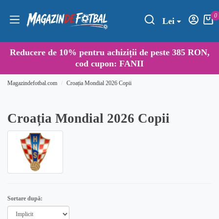
0
Lei
Reducere de
10%
pentru achiziții de peste 385 RON,
cod cupon:
FANII
Magazindefotbal.com
Croația Mondial 2026 Copii
Croația Mondial 2026 Copii
Sortare după: