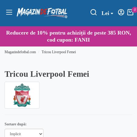
0
Lei
Reducere de
10%
pentru achiziții de peste 385 RON,
cod cupon:
FANII
Magazindefotbal.com
Tricou Liverpool Femei
Tricou Liverpool Femei
Sortare după: