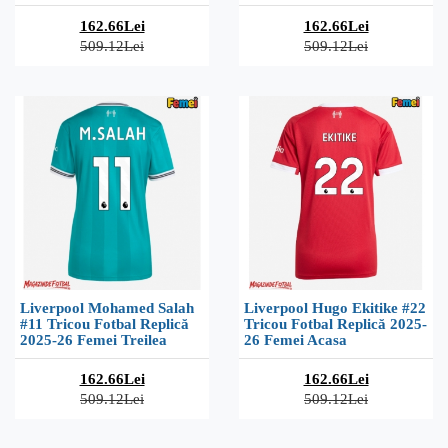
162.66Lei
162.66Lei
509.12Lei
509.12Lei
Liverpool Mohamed Salah
Liverpool Hugo Ekitike #22
#11 Tricou Fotbal Replică
Tricou Fotbal Replică 2025-
2025-26 Femei Treilea
26 Femei Acasa
162.66Lei
162.66Lei
509.12Lei
509.12Lei