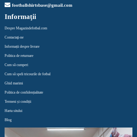
footballshirtsbase@gmail.com
Informaţii
Despre Magazindefotbal.com
Contactaţi-ne
Informații despre livrare
Politica de returnare
Cum să cumperi
Cum să speli tricourile de fotbal
Ghid marimi
Politica de confidențialitate
Termeni și condiții
Harta sitului
Blog