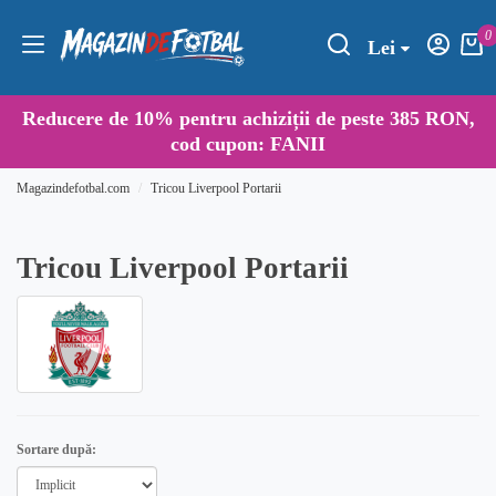
0
Lei
Reducere de
10%
pentru achiziții de peste 385 RON,
cod cupon:
FANII
Magazindefotbal.com
Tricou Liverpool Portarii
Tricou Liverpool Portarii
Sortare după: