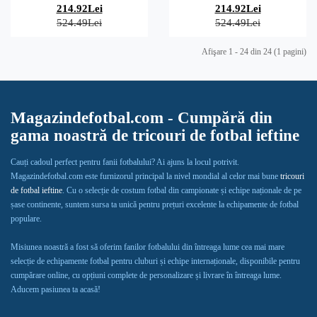
214.92Lei
214.92Lei
524.49Lei
524.49Lei
Afişare 1 - 24 din 24 (1 pagini)
Magazindefotbal.com - Cumpără din
gama noastră de tricouri de fotbal ieftine
Cauți cadoul perfect pentru fanii fotbalului? Ai ajuns la locul potrivit.
Magazindefotbal.com este furnizorul principal la nivel mondial al celor mai bune
tricouri
de fotbal ieftine
. Cu o selecție de costum fotbal din campionate și echipe naționale de pe
șase continente, suntem sursa ta unică pentru prețuri excelente la echipamente de fotbal
populare.
Misiunea noastră a fost să oferim fanilor fotbalului din întreaga lume cea mai mare
selecție de echipamente fotbal pentru cluburi și echipe internaționale, disponibile pentru
cumpărare online, cu opțiuni complete de personalizare și livrare în întreaga lume.
Aducem pasiunea ta acasă!