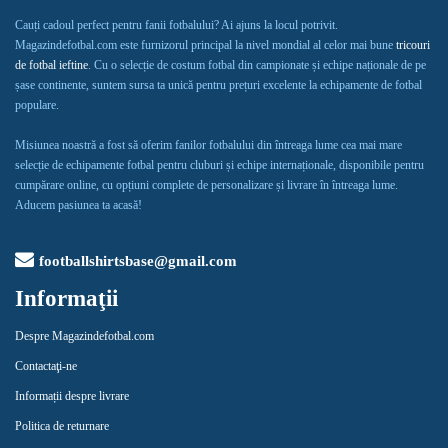
Cauți cadoul perfect pentru fanii fotbalului? Ai ajuns la locul potrivit.
Magazindefotbal.com este furnizorul principal la nivel mondial al celor mai bune
tricouri
de fotbal ieftine
. Cu o selecție de costum fotbal din campionate și echipe naționale de pe
șase continente, suntem sursa ta unică pentru prețuri excelente la echipamente de fotbal
populare.
Misiunea noastră a fost să oferim fanilor fotbalului din întreaga lume cea mai mare
selecție de echipamente fotbal pentru cluburi și echipe internaționale, disponibile pentru
cumpărare online, cu opțiuni complete de personalizare și livrare în întreaga lume.
Aducem pasiunea ta acasă!
footballshirtsbase@gmail.com
Informaţii
Despre Magazindefotbal.com
Contactaţi-ne
Informații despre livrare
Politica de returnare