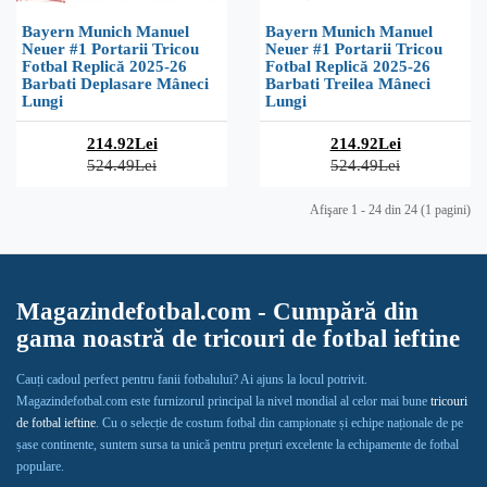
Bayern Munich Manuel
Bayern Munich Manuel
Neuer #1 Portarii Tricou
Neuer #1 Portarii Tricou
Fotbal Replică 2025-26
Fotbal Replică 2025-26
Barbati Deplasare Mâneci
Barbati Treilea Mâneci
Lungi
Lungi
214.92Lei
214.92Lei
524.49Lei
524.49Lei
Afişare 1 - 24 din 24 (1 pagini)
Magazindefotbal.com - Cumpără din
gama noastră de tricouri de fotbal ieftine
Cauți cadoul perfect pentru fanii fotbalului? Ai ajuns la locul potrivit.
Magazindefotbal.com este furnizorul principal la nivel mondial al celor mai bune
tricouri
de fotbal ieftine
. Cu o selecție de costum fotbal din campionate și echipe naționale de pe
șase continente, suntem sursa ta unică pentru prețuri excelente la echipamente de fotbal
populare.