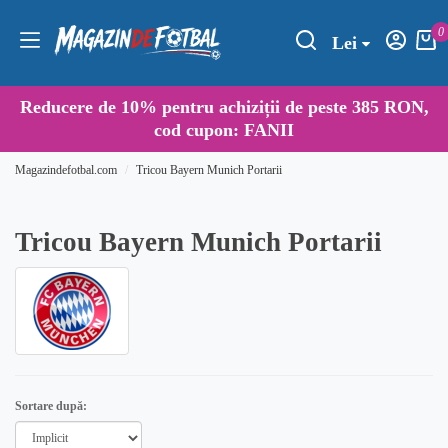
0
Lei
Reducere de
10%
pentru achiziții de peste 385 RON,
cod cupon:
FANII
Magazindefotbal.com
Tricou Bayern Munich Portarii
Tricou Bayern Munich Portarii
Sortare după: