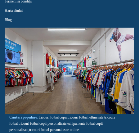
Termeni și condiții
Harta sitului
Blog
Căutări populare
:
tricouri fotbal copii
,
tricouri fotbal ieftine
,
site tricouri
fotbal
,
tricouri fotbal copii personalizate
,
echipamente fotbal copii
personalizate
,
tricouri fotbal personalizate online