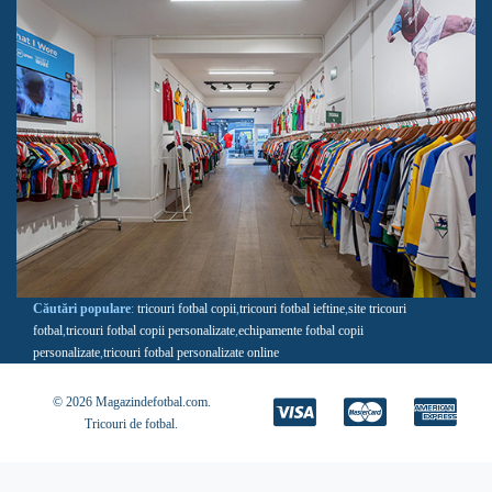
Căutări populare
:
tricouri fotbal copii
,
tricouri fotbal ieftine
,
site tricouri
fotbal
,
tricouri fotbal copii personalizate
,
echipamente fotbal copii
personalizate
,
tricouri fotbal personalizate online
© 2026 Magazindefotbal.com.
Tricouri de fotbal
.