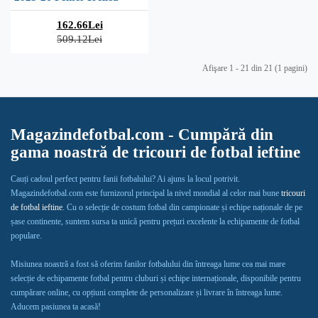
162.66Lei
509.12Lei
Afişare 1 - 21 din 21 (1 pagini)
Magazindefotbal.com - Cumpără din
gama noastră de tricouri de fotbal ieftine
Cauți cadoul perfect pentru fanii fotbalului? Ai ajuns la locul potrivit.
Magazindefotbal.com este furnizorul principal la nivel mondial al celor mai bune
tricouri
de fotbal ieftine
. Cu o selecție de costum fotbal din campionate și echipe naționale de pe
șase continente, suntem sursa ta unică pentru prețuri excelente la echipamente de fotbal
populare.
Misiunea noastră a fost să oferim fanilor fotbalului din întreaga lume cea mai mare
selecție de echipamente fotbal pentru cluburi și echipe internaționale, disponibile pentru
cumpărare online, cu opțiuni complete de personalizare și livrare în întreaga lume.
Aducem pasiunea ta acasă!