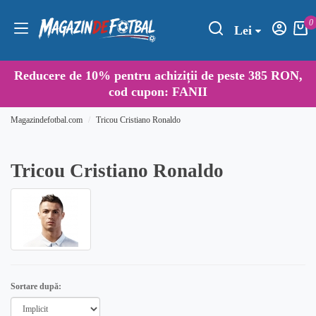
0
Lei
Reducere de
10%
pentru achiziții de peste 385 RON,
cod cupon:
FANII
Magazindefotbal.com
Tricou Cristiano Ronaldo
Tricou Cristiano Ronaldo
Sortare după: