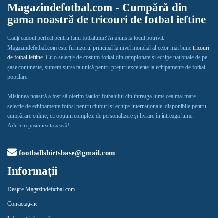
Magazindefotbal.com - Cumpără din
gama noastră de tricouri de fotbal ieftine
Cauți cadoul perfect pentru fanii fotbalului? Ai ajuns la locul potrivit.
Magazindefotbal.com este furnizorul principal la nivel mondial al celor mai bune
tricouri
de fotbal ieftine
. Cu o selecție de costum fotbal din campionate și echipe naționale de pe
șase continente, suntem sursa ta unică pentru prețuri excelente la echipamente de fotbal
populare.
Misiunea noastră a fost să oferim fanilor fotbalului din întreaga lume cea mai mare
selecție de echipamente fotbal pentru cluburi și echipe internaționale, disponibile pentru
cumpărare online, cu opțiuni complete de personalizare și livrare în întreaga lume.
Aducem pasiunea ta acasă!
footballshirtsbase@gmail.com
Informaţii
Despre Magazindefotbal.com
Contactaţi-ne