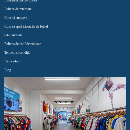
Informații despre livrare
Politica de returnare
Cum să cumperi
Cum să speli tricourile de fotbal
Ghid marimi
Politica de confidențialitate
Termeni și condiții
Harta sitului
Blog