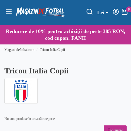
0
Lei
Reducere de
10%
pentru achiziții de peste 385 RON,
cod cupon:
FANII
Magazindefotbal.com
Tricou Italia Copii
Tricou Italia Copii
Nu sunt produse în această categorie.
Continuare