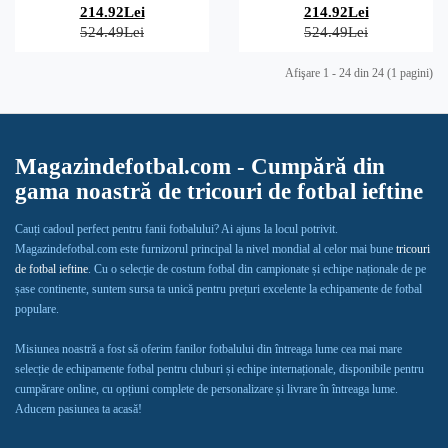
214.92Lei
214.92Lei
524.49Lei
524.49Lei
Afişare 1 - 24 din 24 (1 pagini)
Magazindefotbal.com - Cumpără din
gama noastră de tricouri de fotbal ieftine
Cauți cadoul perfect pentru fanii fotbalului? Ai ajuns la locul potrivit.
Magazindefotbal.com este furnizorul principal la nivel mondial al celor mai bune
tricouri
de fotbal ieftine
. Cu o selecție de costum fotbal din campionate și echipe naționale de pe
șase continente, suntem sursa ta unică pentru prețuri excelente la echipamente de fotbal
populare.
Misiunea noastră a fost să oferim fanilor fotbalului din întreaga lume cea mai mare
selecție de echipamente fotbal pentru cluburi și echipe internaționale, disponibile pentru
cumpărare online, cu opțiuni complete de personalizare și livrare în întreaga lume.
Aducem pasiunea ta acasă!