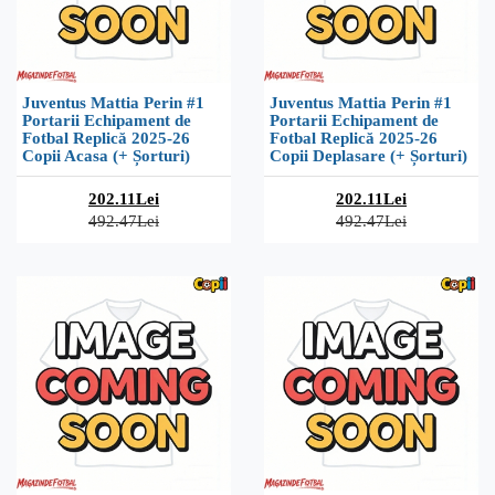
Juventus Mattia Perin #1
Juventus Mattia Perin #1
Portarii Echipament de
Portarii Echipament de
Fotbal Replică 2025-26
Fotbal Replică 2025-26
Copii Acasa (+ Șorturi)
Copii Deplasare (+ Șorturi)
202.11Lei
202.11Lei
492.47Lei
492.47Lei