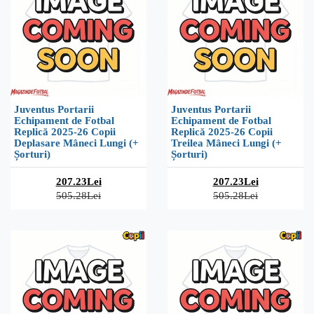
Juventus Portarii
Juventus Portarii
Echipament de Fotbal
Echipament de Fotbal
Replică 2025-26 Copii
Replică 2025-26 Copii
Deplasare Mâneci Lungi (+
Treilea Mâneci Lungi (+
Șorturi)
Șorturi)
207.23Lei
207.23Lei
505.28Lei
505.28Lei