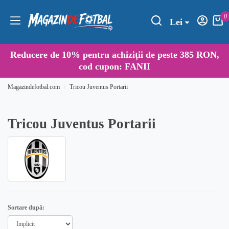
0
Lei
Reducere de
10%
pentru achiziții de peste 385 RON,
cod cupon:
FANII
Magazindefotbal.com
Tricou Juventus Portarii
Tricou Juventus Portarii
Sortare după: