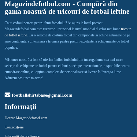
Magazindefotbal.com - Cumpără din
gama noastră de tricouri de fotbal ieftine
Cauți cadoul perfect pentru fanii fotbalului? Ai ajuns la locul potrivit.
Magazindefotbal.com este furnizorul principal la nivel mondial al celor mai bune
tricouri
de fotbal ieftine
. Cu o selecție de costum fotbal din campionate și echipe naționale de pe
șase continente, suntem sursa ta unică pentru prețuri excelente la echipamente de fotbal
populare.
Misiunea noastră a fost să oferim fanilor fotbalului din întreaga lume cea mai mare
selecție de echipamente fotbal pentru cluburi și echipe internaționale, disponibile pentru
cumpărare online, cu opțiuni complete de personalizare și livrare în întreaga lume.
Aducem pasiunea ta acasă!
footballshirtsbase@gmail.com
Informaţii
Despre Magazindefotbal.com
Contactaţi-ne
Informații despre livrare