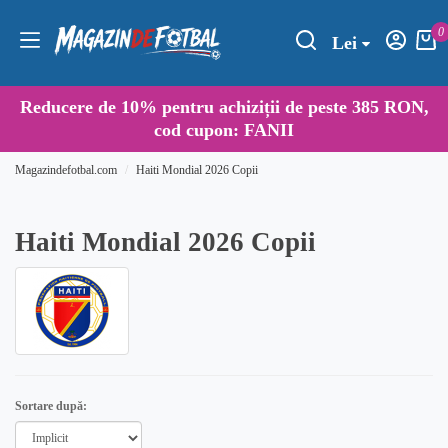
0
Lei
Reducere de
10%
pentru achiziții de peste 385 RON,
cod cupon:
FANII
Magazindefotbal.com
Haiti Mondial 2026 Copii
Haiti Mondial 2026 Copii
Sortare după: