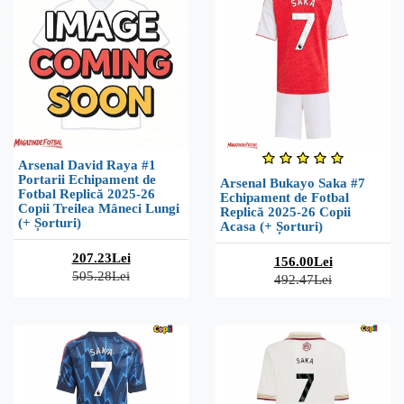
Arsenal David Raya #1
Portarii Echipament de
Arsenal Bukayo Saka #7
Fotbal Replică 2025-26
Echipament de Fotbal
Copii Treilea Mâneci Lungi
Replică 2025-26 Copii
(+ Șorturi)
Acasa (+ Șorturi)
207.23Lei
156.00Lei
505.28Lei
492.47Lei