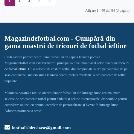
1
2
3
>
>|
Afişare 1 - 40 din 84 (3 pagini)
Magazindefotbal.com - Cumpără din
gama noastră de tricouri de fotbal ieftine
Cauți cadoul perfect pentru fanii fotbalului? Ai ajuns la locul potrivit.
Magazindefotbal.com este furnizorul principal la nivel mondial al celor mai bune
tricouri
de fotbal ieftine
. Cu o selecție de costum fotbal din campionate și echipe naționale de pe
șase continente, suntem sursa ta unică pentru prețuri excelente la echipamente de fotbal
populare.
Misiunea noastră a fost să oferim fanilor fotbalului din întreaga lume cea mai mare
selecție de echipamente fotbal pentru cluburi și echipe internaționale, disponibile pentru
cumpărare online, cu opțiuni complete de personalizare și livrare în întreaga lume.
Aducem pasiunea ta acasă!
footballshirtsbase@gmail.com