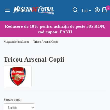
0
Lei
Reducere de
10%
pentru achiziții de peste 385 RON,
cod cupon:
FANII
Magazindefotbal.com
Tricou Arsenal Copii
Tricou Arsenal Copii
Sortare după: