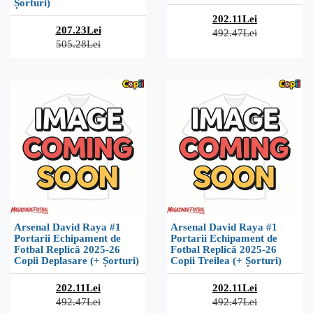
Șorturi)
202.11Lei
207.23Lei
492.47Lei
505.28Lei
Arsenal David Raya #1
Arsenal David Raya #1
Portarii Echipament de
Portarii Echipament de
Fotbal Replică 2025-26
Fotbal Replică 2025-26
Copii Deplasare (+ Șorturi)
Copii Treilea (+ Șorturi)
202.11Lei
202.11Lei
492.47Lei
492.47Lei