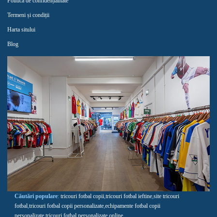
Politica de confidențialitate
Termeni și condiții
Harta sitului
Blog
Căutări populare
:
tricouri fotbal copii
,
tricouri fotbal ieftine
,
site tricouri
fotbal
,
tricouri fotbal copii personalizate
,
echipamente fotbal copii
personalizate
,
tricouri fotbal personalizate online