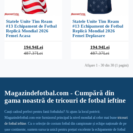
Statele Unite Tim Ream
Statele Unite Tim Ream
#13 Echipament de Fotbal
#13 Echipament de Fotbal
Replică Mondial 2026
Replică Mondial 2026
Femei Acasa
Femei Deplasare
194.94Lei
194.94Lei
487.37Lei
487.37Lei
Afişare 1 - 30 din 30 (1 pagini)
Magazindefotbal.com - Cumpără din
gama noastră de tricouri de fotbal ieftine
Cauți cadoul perfect pentru fanii fotbalului? Ai ajuns la locul potrivit.
Magazindefotbal.com este furnizorul principal la nivel mondial al celor mai bune
tricouri
de fotbal ieftine
. Cu o selecție de costum fotbal din campionate și echipe naționale de pe
șase continente, suntem sursa ta unică pentru prețuri excelente la echipamente de fotbal