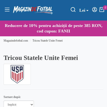
0
Lei
Reducere de
10%
pentru achiziții de peste 385 RON,
cod cupon:
FANII
Magazindefotbal.com
Tricou Statele Unite Femei
Tricou Statele Unite Femei
Sortare după: