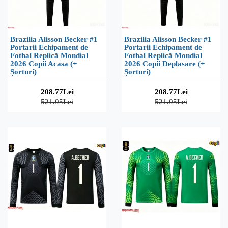
Brazilia Alisson Becker #1
Brazilia Alisson Becker #1
Portarii Echipament de
Portarii Echipament de
Fotbal Replică Mondial
Fotbal Replică Mondial
2026 Copii Acasa (+
2026 Copii Deplasare (+
Șorturi)
Șorturi)
208.77Lei
208.77Lei
521.95Lei
521.95Lei