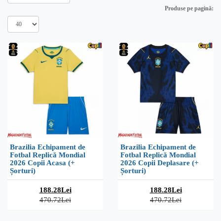
Produse pe pagină:
Brazilia Echipament de
Brazilia Echipament de
Fotbal Replică Mondial
Fotbal Replică Mondial
2026 Copii Acasa (+
2026 Copii Deplasare (+
Șorturi)
Șorturi)
188.28Lei
188.28Lei
470.72Lei
470.72Lei