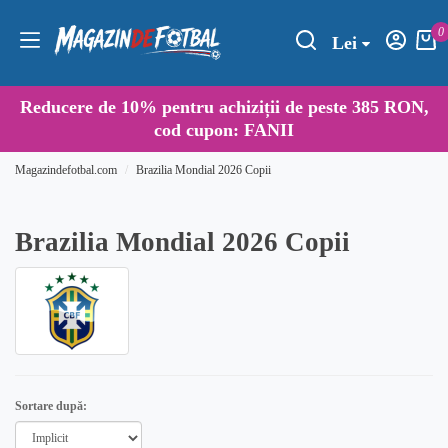
0
Lei
Reducere de
10%
pentru achiziții de peste 385 RON,
cod cupon:
FANII
Magazindefotbal.com
Brazilia Mondial 2026 Copii
Brazilia Mondial 2026 Copii
Sortare după: