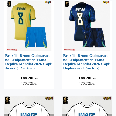
Brazilia Bruno Guimaraes
Brazilia Bruno Guimaraes
#8 Echipament de Fotbal
#8 Echipament de Fotbal
Replică Mondial 2026 Copii
Replică Mondial 2026 Copii
Acasa (+ Șorturi)
Deplasare (+ Șorturi)
188.28Lei
188.28Lei
470.72Lei
470.72Lei