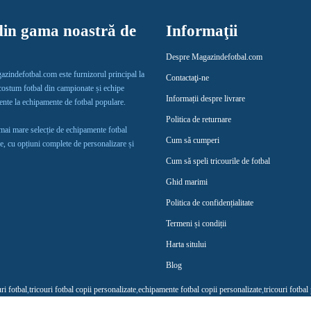
in gama noastră de
Informaţii
Despre Magazindefotbal.com
gazindefotbal.com este furnizorul principal la
Contactaţi-ne
 costum fotbal din campionate și echipe
Informații despre livrare
lente la echipamente de fotbal populare.
Politica de returnare
 mai mare selecție de echipamente fotbal
Cum să cumperi
e, cu opțiuni complete de personalizare și
Cum să speli tricourile de fotbal
Ghid marimi
Politica de confidențialitate
Termeni și condiții
Harta sitului
Blog
uri fotbal
,
tricouri fotbal copii personalizate
,
echipamente fotbal copii personalizate
,
tricouri fotbal