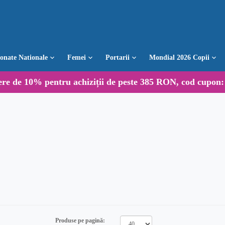
ionate Nationale
Femei
Portarii
Mondial 2026 Copii
ere de
10%
pentru achiziții de peste 385 RON, cod cupon
Produse pe pagină: