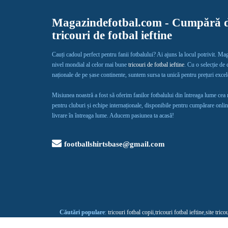
Magazindefotbal.com - Cumpără d
tricouri de fotbal ieftine
Cauți cadoul perfect pentru fanii fotbalului? Ai ajuns la locul potrivit. Ma
nivel mondial al celor mai bune
tricouri de fotbal ieftine
. Cu o selecție de
naționale de pe șase continente, suntem sursa ta unică pentru prețuri exce
Misiunea noastră a fost să oferim fanilor fotbalului din întreaga lume cea
pentru cluburi și echipe internaționale, disponibile pentru cumpărare onlin
livrare în întreaga lume. Aducem pasiunea ta acasă!
footballshirtsbase@gmail.com
Căutări populare
:
tricouri fotbal copii
,
tricouri fotbal ieftine
,
site trico