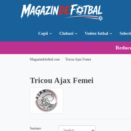
Copii
Cluburi
Vedete fotbal
Select
Reduc
Magazindefotbal.com
Tricou Ajax Femei
Tricou Ajax Femei
Sortare