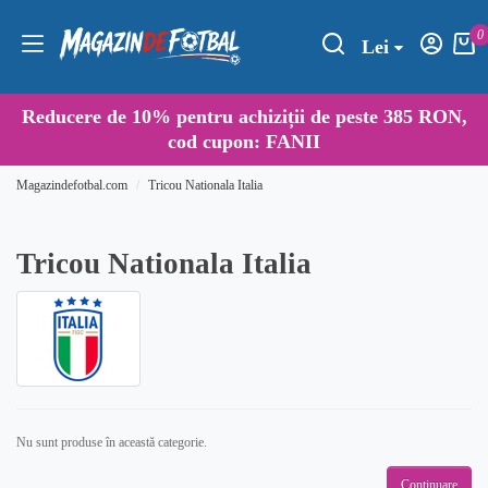
0
Lei
Reducere de
10%
pentru achiziții de peste 385 RON,
cod cupon:
FANII
Magazindefotbal.com
Tricou Nationala Italia
Tricou Nationala Italia
Nu sunt produse în această categorie.
Continuare