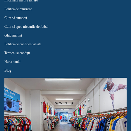
Informații despre livrare
Politica de returnare
Cum să cumperi
Cum să speli tricourile de fotbal
Ghid marimi
Politica de confidențialitate
Termeni și condiții
Harta sitului
Blog