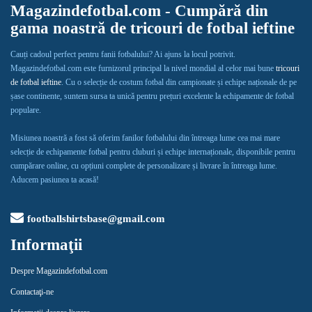
Magazindefotbal.com - Cumpără din
gama noastră de tricouri de fotbal ieftine
Cauți cadoul perfect pentru fanii fotbalului? Ai ajuns la locul potrivit.
Magazindefotbal.com este furnizorul principal la nivel mondial al celor mai bune
tricouri
de fotbal ieftine
. Cu o selecție de costum fotbal din campionate și echipe naționale de pe
șase continente, suntem sursa ta unică pentru prețuri excelente la echipamente de fotbal
populare.
Misiunea noastră a fost să oferim fanilor fotbalului din întreaga lume cea mai mare
selecție de echipamente fotbal pentru cluburi și echipe internaționale, disponibile pentru
cumpărare online, cu opțiuni complete de personalizare și livrare în întreaga lume.
Aducem pasiunea ta acasă!
footballshirtsbase@gmail.com
Informaţii
Despre Magazindefotbal.com
Contactaţi-ne