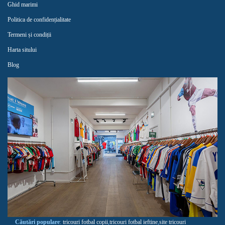
Ghid marimi
Politica de confidențialitate
Termeni și condiții
Harta sitului
Blog
Căutări populare
:
tricouri fotbal copii
,
tricouri fotbal ieftine
,
site tricouri