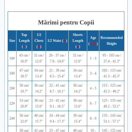
Mărimi pentru Copii
Top
1/2
Shorts
Age
Recommended
Size
Length
Chest
1/2 Waist (
D
)
Length
(
Year
)
Height
(
C
)
(
B
)
(
E
)
43 cm /
32 cm /
20 - 37 cm /
32 cm /
95 - 105 cm /
16#
1 - 3
16.9"
12.6"
7.9 - 14.6"
12.6"
37.4 - 41.3"
47 cm/
34 cm/
21 - 39 cm/
34 cm/
105 - 115 cm/
18#
3 - 4
18.5"
13.4"
8.3 - 15.4"
13.4"
41.3 - 45.3"
50 cm/
36 cm/
22 - 41 cm/
36 cm/
115 - 125 cm/
20#
4 - 5
19.7"
14.2"
8.7 - 16.1"
14.2"
45.3 - 49.2"
53 cm/
38 cm/
23 - 42 cm/
38 cm/
125 - 135 cm/
22#
6 - 7
20.9"
15.0"
9.1 - 16.5"
15.0"
49.2 - 53.1"
56 cm/
40 cm/
24 - 44 cm/
39 cm/
135 - 145 cm/
24#
8 - 9
22.0"
15.7"
9.4 - 17.3"
15.4"
53.1 - 57.1"
58 cm/
42 cm/
25 - 47 cm/
40 cm/
10 -
145 - 155 cm/