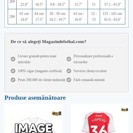
26#
22.8"
16.5"
9.8 - 18.5"
15.7"
11
57.1 - 61.0"
61 cm/
44 cm/
26 - 50 cm/
43 cm /
12 -
155 - 165 cm/
28#
24.0"
17.3"
10.2 - 19.7"
16.9"
13
61.0 - 65.0"
De ce să alegeți Magazindefotbal.com?
Livrare gratuită pentru toate
Personalizare profesională a
articolele
tricourilor
100% sigur (magazin certificat)
Serviciu clienți excelent
Peste 200.000 de clienți mulțumiți
Fără comandă minimă
Produse asemănătoare