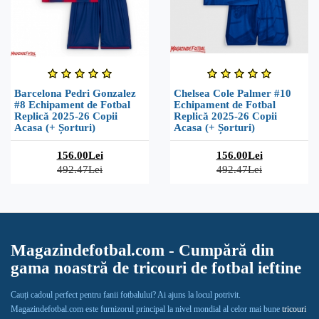
Barcelona Pedri Gonzalez
Chelsea Cole Palmer #10
#8 Echipament de Fotbal
Echipament de Fotbal
Replică 2025-26 Copii
Replică 2025-26 Copii
Acasa (+ Șorturi)
Acasa (+ Șorturi)
156.00Lei
156.00Lei
492.47Lei
492.47Lei
Magazindefotbal.com - Cumpără din
gama noastră de tricouri de fotbal ieftine
Cauți cadoul perfect pentru fanii fotbalului? Ai ajuns la locul potrivit.
Magazindefotbal.com este furnizorul principal la nivel mondial al celor mai bune
tricouri