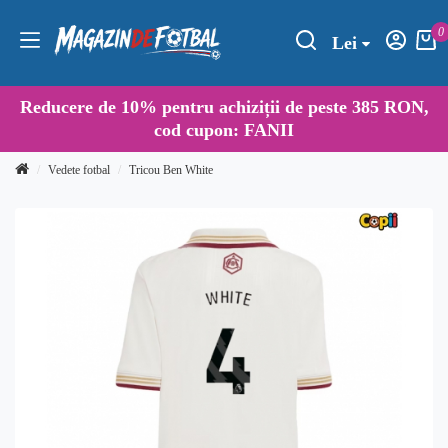
0
Lei
Reducere de
10%
pentru achiziții de peste 385 RON,
cod cupon:
FANII
Vedete fotbal
Tricou Ben White