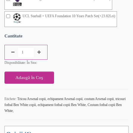
UCL Starball + UEFA Foundation 10 Years Patch Set(+23.82Lei)
Cantitate
Disponibilitate: În Stoc
Adaugă în Coş
Etichete:
Tricou Arsenal copii
,
echipament Arsenal copii
,
costum Arsenal copii
,
tricouri
fotbal Ben White copii
,
echipament fotbal copii Ben White
,
Costum fotbal copii Ben
White
,