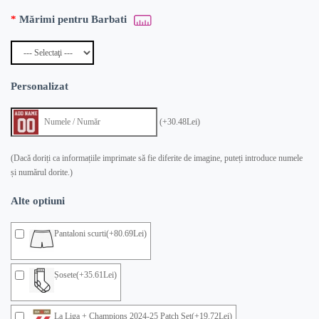
Mărimi pentru Barbati
Personalizat
(+30.48Lei)
(Dacă doriți ca informațiile imprimate să fie diferite de imagine, puteți introduce numele
și numărul dorite.)
Alte optiuni
Pantaloni scurti(+80.69Lei)
Șosete(+35.61Lei)
La Liga + Champions 2024-25 Patch Set(+19.72Lei)