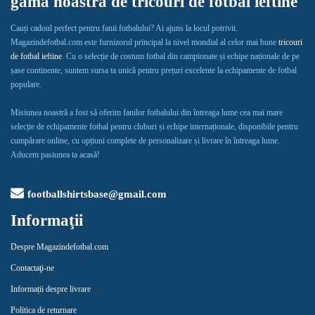
gama noastră de tricouri de fotbal ieftine
Cauți cadoul perfect pentru fanii fotbalului? Ai ajuns la locul potrivit.
Magazindefotbal.com este furnizorul principal la nivel mondial al celor mai bune
tricouri
de fotbal ieftine
. Cu o selecție de costum fotbal din campionate și echipe naționale de pe
șase continente, suntem sursa ta unică pentru prețuri excelente la echipamente de fotbal
populare.
Misiunea noastră a fost să oferim fanilor fotbalului din întreaga lume cea mai mare
selecție de echipamente fotbal pentru cluburi și echipe internaționale, disponibile pentru
cumpărare online, cu opțiuni complete de personalizare și livrare în întreaga lume.
Aducem pasiunea ta acasă!
footballshirtsbase@gmail.com
Informaţii
Despre Magazindefotbal.com
Contactaţi-ne
Informații despre livrare
Politica de returnare