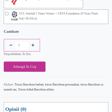
UCL Starball 5 Times Winner + UEFA Foundation 10 Years Patch
Set(+28.43Lei)
Cantitate
Disponibilitate: În Stoc
Adaugă în Coş
Etichete:
Tricou Barcelona barbati
,
tricou Barcelona personalizat
,
tricou Barcelona cu
numele tau
,
Tricou fotbal Barcelona ieftine
,
Opinii (0)