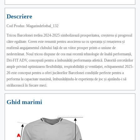
Descriere
Cod Produs: Magazindefotbal_132
Tricou Barcelonei treilea 2024-2025 simbolizează prosperitatea, creșterea și progresul
către egalitate. Green este renumit pentru asocierea sa cu speranța și renașterea și
reafirmă angajamentul clubului față de un viitor prosper printr-o uniune de
nedestrămat. Noul tricou dispune de cea mai recentă tehnologie de înaltă performanță,
Dri-FIT ADV, concepută pentru a îmbunătăți performanța atletică. Datorită cercetărilor
ample privind optimizarea flexibilității, respirabilității și ventilației, echipamentul 2025-
26 este conceput pentru a oferi jucătorilor Barcelonei condițiile perfecte pentru a
performa la capacitate maximă, îmbunătățindu-le experiența de joc și ajutându-i să
strălucească în fiecare meci.
Ghid marimi