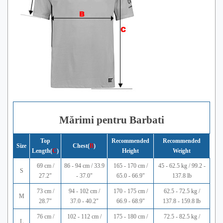
Mărimi pentru Barbati
Top
Recommended
Recommended
Size
Chest(
B
)
Length(
C
)
Height
Weight
69 cm /
86 - 94 cm / 33.9
165 - 170 cm /
45 - 62.5 kg / 99.2 -
S
27.2"
- 37.0"
65.0 - 66.9"
137.8 lb
73 cm /
94 - 102 cm /
170 - 175 cm /
62.5 - 72.5 kg /
M
28.7"
37.0 - 40.2"
66.9 - 68.9"
137.8 - 159.8 lb
76 cm /
102 - 112 cm /
175 - 180 cm /
72.5 - 82.5 kg /
L