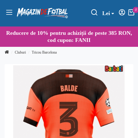
0
Lei
Reducere de
10%
pentru achiziții de peste 385 RON,
cod cupon:
FANII
Cluburi
Tricou Barcelona