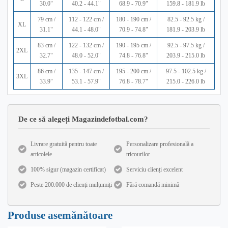
30.0"
40.2 - 44.1"
68.9 - 70.9"
159.8 - 181.9 lb
79 cm /
112 - 122 cm /
180 - 190 cm /
82.5 - 92.5 kg /
XL
31.1"
44.1 - 48.0"
70.9 - 74.8"
181.9 - 203.9 lb
83 cm /
122 - 132 cm /
190 - 195 cm /
92.5 - 97.5 kg /
2XL
32.7"
48.0 - 52.0"
74.8 - 76.8"
203.9 - 215.0 lb
86 cm /
135 - 147 cm /
195 - 200 cm /
97.5 - 102.5 kg /
3XL
33.9"
53.1 - 57.9"
76.8 - 78.7"
215.0 - 226.0 lb
De ce să alegeți Magazindefotbal.com?
Livrare gratuită pentru toate
Personalizare profesională a
articolele
tricourilor
100% sigur (magazin certificat)
Serviciu clienți excelent
Peste 200.000 de clienți mulțumiți
Fără comandă minimă
Produse asemănătoare