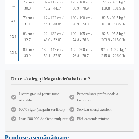
76 cm /
102 - 112 cm /
175 - 180 cm /
72.5 - 82.5 kg /
L
30.0"
40.2 - 44.1"
68.9 - 70.9"
159.8 - 181.9 lb
79 cm /
112 - 122 cm /
180 - 190 cm /
82.5 - 92.5 kg /
XL
31.1"
44.1 - 48.0"
70.9 - 74.8"
181.9 - 203.9 lb
83 cm /
122 - 132 cm /
190 - 195 cm /
92.5 - 97.5 kg /
2XL
32.7"
48.0 - 52.0"
74.8 - 76.8"
203.9 - 215.0 lb
86 cm /
135 - 147 cm /
195 - 200 cm /
97.5 - 102.5 kg /
3XL
33.9"
53.1 - 57.9"
76.8 - 78.7"
215.0 - 226.0 lb
De ce să alegeți Magazindefotbal.com?
Livrare gratuită pentru toate
Personalizare profesională a
articolele
tricourilor
100% sigur (magazin certificat)
Serviciu clienți excelent
Peste 200.000 de clienți mulțumiți
Fără comandă minimă
Produse asemănătoare