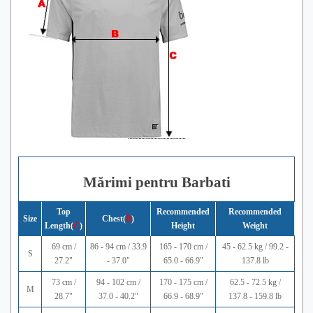
Mărimi pentru Barbati
Top
Recommended
Recommended
Size
Chest(
B
)
Length(
C
)
Height
Weight
69 cm /
86 - 94 cm / 33.9
165 - 170 cm /
45 - 62.5 kg / 99.2 -
S
27.2"
- 37.0"
65.0 - 66.9"
137.8 lb
73 cm /
94 - 102 cm /
170 - 175 cm /
62.5 - 72.5 kg /
M
28.7"
37.0 - 40.2"
66.9 - 68.9"
137.8 - 159.8 lb