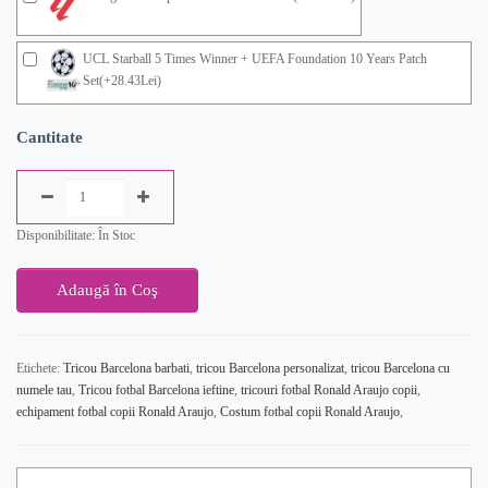
UCL Starball 5 Times Winner + UEFA Foundation 10 Years Patch
Set(+28.43Lei)
Cantitate
Disponibilitate: În Stoc
Adaugă în Coş
Etichete:
Tricou Barcelona barbati
,
tricou Barcelona personalizat
,
tricou Barcelona cu
numele tau
,
Tricou fotbal Barcelona ieftine
,
tricouri fotbal Ronald Araujo copii
,
echipament fotbal copii Ronald Araujo
,
Costum fotbal copii Ronald Araujo
,