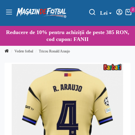
0
Lei
Reducere de
10%
pentru achiziții de peste 385 RON,
cod cupon:
FANII
Vedete fotbal
Tricou Ronald Araujo