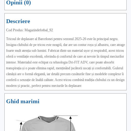
Opinii (0)
Descriere
Cod Produs: Magazindefotbal_92
Tricoul de deplasare al Barcelonei pentru sezonul 2025-26 este în principal negru.
Insigna clubului de pe tricou este neagră, dar are un contur roșu și albastru, care atrage
foarte mult atenția sub lumini. Fabricat dintr-un material ușor și respirabil, acest tricou
oferă o ventilație excelentă, oferindu-ți confortul de care ai nevoie în timpul meciurilor
intense. Materialul este echipat cu tehnologia Dri-FIT ADV, care poate absorbi
transpirația și o poate elimina rapid, menținând jucătorii uscați și confortabili. Gulerul
cămășii are o formă elegantă, iar detalii precum cusăturile fine și modelele complexe îi
conferă o senzație de înaltă calitate. Acest tricou combină tradiția clubului cu un design
modern și practic, perfect pentru meciurile în deplasare.
Ghid marimi