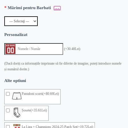
Mărimi pentru Barbati
Personalizat
(+30.48Lei)
(Dacă doriți ca informațiile imprimate să fie diferite de imagine, puteți introduce numele
și numărul dorite.)
Alte optiuni
Pantaloni scurti(+80.69Lei)
Șosete(+35.61Lei)
La Liga + Champions 2024-25 Patch Set(+19.72Lei)