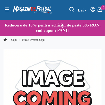
0
Lei
Reducere de
10%
pentru achiziții de peste 385 RON,
cod cupon:
FANII
Copii
Tricou Everton Copii