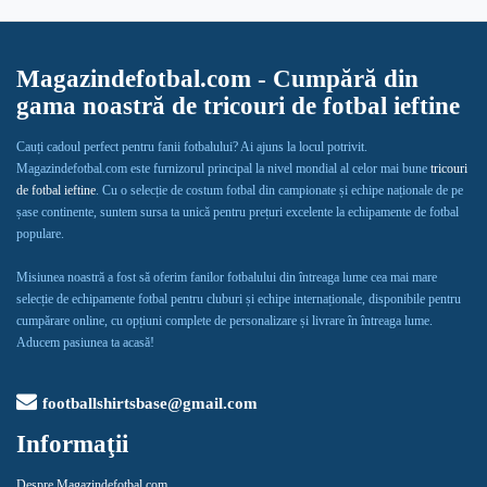
Magazindefotbal.com - Cumpără din
gama noastră de tricouri de fotbal ieftine
Cauți cadoul perfect pentru fanii fotbalului? Ai ajuns la locul potrivit.
Magazindefotbal.com este furnizorul principal la nivel mondial al celor mai bune
tricouri
de fotbal ieftine
. Cu o selecție de costum fotbal din campionate și echipe naționale de pe
șase continente, suntem sursa ta unică pentru prețuri excelente la echipamente de fotbal
populare.
Misiunea noastră a fost să oferim fanilor fotbalului din întreaga lume cea mai mare
selecție de echipamente fotbal pentru cluburi și echipe internaționale, disponibile pentru
cumpărare online, cu opțiuni complete de personalizare și livrare în întreaga lume.
Aducem pasiunea ta acasă!
footballshirtsbase@gmail.com
Informaţii
Despre Magazindefotbal.com