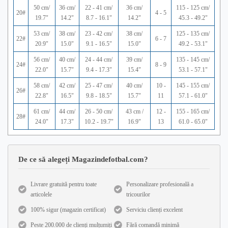
50 cm/
36 cm/
22 - 41 cm/
36 cm/
115 - 125 cm/
20#
4 - 5
19.7"
14.2"
8.7 - 16.1"
14.2"
45.3 - 49.2"
53 cm/
38 cm/
23 - 42 cm/
38 cm/
125 - 135 cm/
22#
6 - 7
20.9"
15.0"
9.1 - 16.5"
15.0"
49.2 - 53.1"
56 cm/
40 cm/
24 - 44 cm/
39 cm/
135 - 145 cm/
24#
8 - 9
22.0"
15.7"
9.4 - 17.3"
15.4"
53.1 - 57.1"
58 cm/
42 cm/
25 - 47 cm/
40 cm/
10 -
145 - 155 cm/
26#
22.8"
16.5"
9.8 - 18.5"
15.7"
11
57.1 - 61.0"
61 cm/
44 cm/
26 - 50 cm/
43 cm /
12 -
155 - 165 cm/
28#
24.0"
17.3"
10.2 - 19.7"
16.9"
13
61.0 - 65.0"
De ce să alegeți Magazindefotbal.com?
Livrare gratuită pentru toate
Personalizare profesională a
articolele
tricourilor
100% sigur (magazin certificat)
Serviciu clienți excelent
Peste 200.000 de clienți mulțumiți
Fără comandă minimă