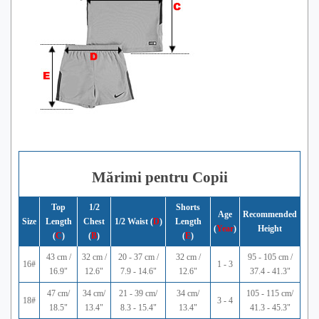
Mărimi pentru Copii
Top
1/2
Shorts
Age
Recommended
Size
Length
Chest
1/2 Waist (
D
)
Length
(
Year
)
Height
(
C
)
(
B
)
(
E
)
43 cm /
32 cm /
20 - 37 cm /
32 cm /
95 - 105 cm /
16#
1 - 3
16.9"
12.6"
7.9 - 14.6"
12.6"
37.4 - 41.3"
47 cm/
34 cm/
21 - 39 cm/
34 cm/
105 - 115 cm/
18#
3 - 4
18.5"
13.4"
8.3 - 15.4"
13.4"
41.3 - 45.3"