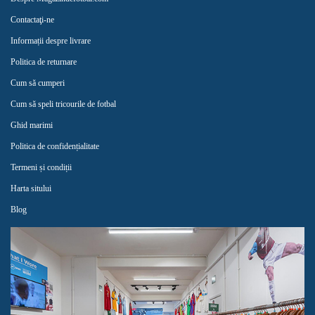
Contactaţi-ne
Informații despre livrare
Politica de returnare
Cum să cumperi
Cum să speli tricourile de fotbal
Ghid marimi
Politica de confidențialitate
Termeni și condiții
Harta sitului
Blog